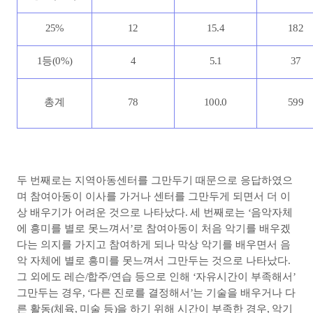
25%
12
15.4
182
1
등
(0%)
4
5.1
37
총계
78
100.0
599
두 번째로는 지역아동센터를 그만두기 때문으로 응답하였으
며 참여아동이 이사를 가거나 센터를 그만두게 되면서 더 이
상 배우기가 어려운 것으로 나타났다
.
세 번째로는
‘
음악자체
에 흥미를 별로 못느껴서
’
로 참여아동이 처음 악기를 배우겠
다는 의지를 가지고 참여하게 되나 막상 악기를 배우면서 음
악 자체에 별로 흥미를 못느껴서 그만두는 것으로 나타났다
.
그 외에도 레슨
/
합주
/
연습 등으로 인해
‘
자유시간이 부족해서
’
그만두는 경우
, ‘
다른 진로를 결정해서
’
는 기술을 배우거나 다
른 활동
(
체육
,
미술 등
)
을 하기 위해 시간이 부족한 경우
,
악기