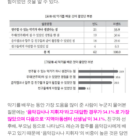
험이었던 것을 알 수 있다
.
악기를 배우는 동안 가장 도움을 많이 준 사람이 누군지 물어본
질문에는
‘
음악강사나 지휘자
’
라고 대답한 경우가
54.1%
로 가장
많았으며 다음으로
‘
지역아동센터 선생님
’
이
34.1%
,
친구와 선
후배
,
부모님 등으로 나타났다
.
레슨과 합주를 음악강사에게 배
우고 있기 때문에
‘
음악강사나 지휘자
’
의 비중이 높은 것은 당연