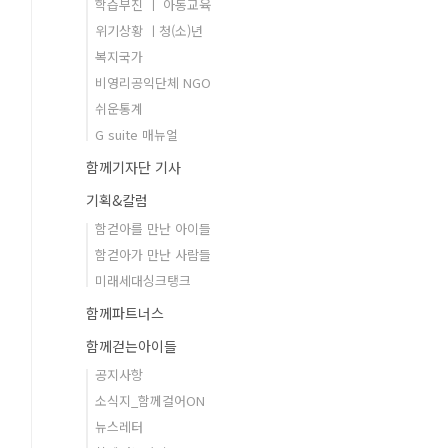
학습부진 ㅣ 아동교육
위기상황 ㅣ청(소)년
복지국가
비영리공익단체 NGO
쉬운통계
G suite 매뉴얼
함께기자단 기사
기획&칼럼
함걷아를 만난 아이들
함걷아가 만난 사람들
미래세대싱크탱크
함께파트너스
함께걷는아이들
공지사항
소식지_함께걸어ON
뉴스레터