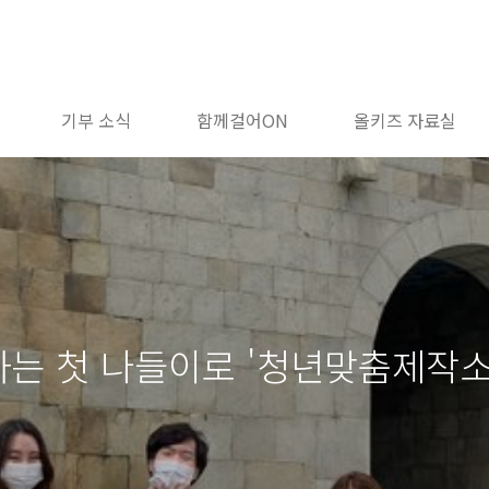
기부 소식
함께걸어ON
올키즈 자료실
는 첫 나들이로 '청년맞춤제작소 