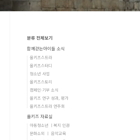
분류 전체보기
함께걷는아이들 소식
올키즈스트라
올키즈스터디
청소년 사업
올키즈스토리
캠페인·기부 소식
올키즈 연구 성과, 평가
올키즈스트라 연주회
올키즈 자료실
아동청소년 ㅣ복지 인권
문화소외 ㅣ 음악교육