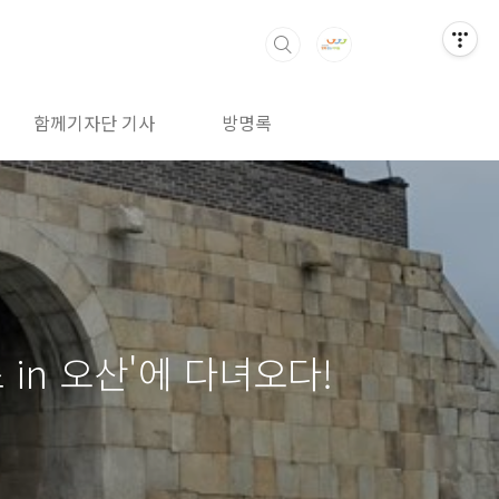
함께기자단 기사
방명록
in 오산'에 다녀오다!