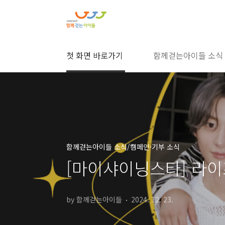
본문 바로가기
첫 화면 바로가기
함께걷는아이들 소식
함께걷는아이들 소식/캠페인·기부 소식
[마이샤이닝스타] 라이
by 함께걷는아이들
2024. 12. 23.