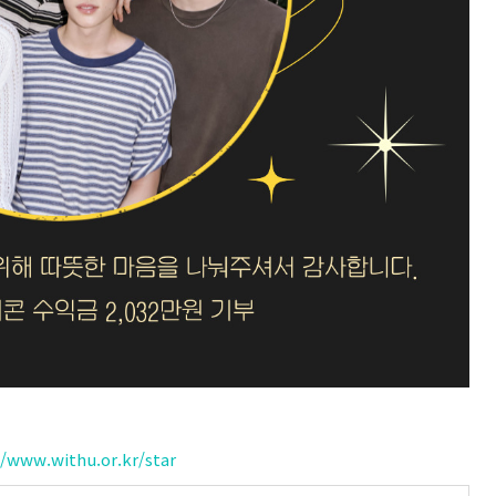
//www.withu.or.kr/star