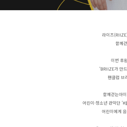
라이즈(RIIZ
함께걷
이번 후원
’BRIIZE가 
팬클럽 브
함께걷는아이
어린이·청소년 관악단 ’
어린이에게 음