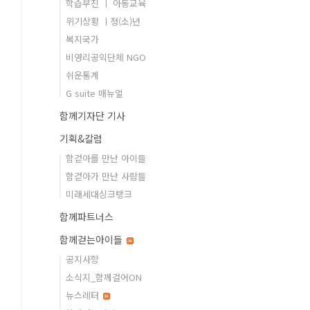
학습부진 ㅣ 아동교육
위기상황 ㅣ청(소)년
복지국가
비영리공익단체 NGO
쉬운통계
G suite 매뉴얼
함께기자단 기사
기획&칼럼
함걷아를 만난 아이들
함걷아가 만난 사람들
미래세대싱크탱크
함께파트너스
함께걷는아이들
공지사항
소식지_함께걸어ON
뉴스레터