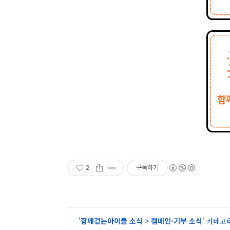
2
구독하기
'
함께걷는아이들 소식
>
캠페인·기부 소식
' 카테고