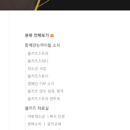
분류 전체보기
함께걷는아이들 소식
올키즈스트라
올키즈스터디
청소년 사업
올키즈스토리
캠페인·기부 소식
올키즈 연구 성과, 평가
올키즈스트라 연주회
올키즈 자료실
아동청소년 ㅣ복지 인권
문화소외 ㅣ 음악교육