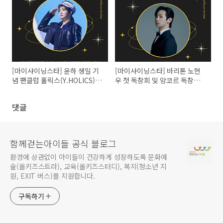
[마이샤이닝스타] 윤하 생일 기
[마이샤이닝스타] 바리톤 노현
념 팬클럽 홀릭스(Y.HOLICS) 기
우 첫 독창회 및 앙코르 독창회
부
공연 성료 기념 팬카페 기부
댓글
함께걷는아이들 공식 블로그
환경에 상관없이 아이들이 건강하게 성장하도록 문화예
술(올키즈스트라), 교육(올키즈스터디), 복지(청소년 지
원, EXIT 버스)를 지원합니다.
구독하기