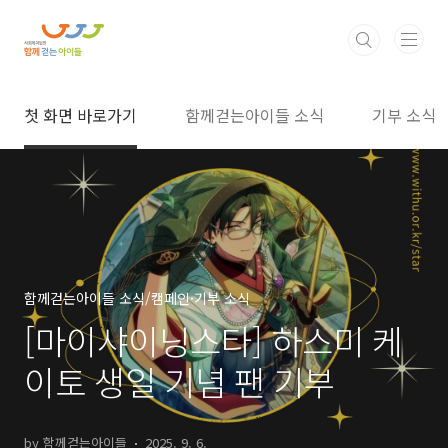
본문 바로가기
첫 화면 바로가기
함께걷는아이들 소식
기부 소식
함께걷는아이들 소식/캠페인·기부 소식
[마이샤이닝스타] 하스미 케
이토 생일 기념 팬 기부
by 함께걷는아이들
2025. 9. 6.