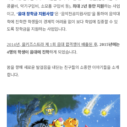
콩쿨비
악기구입비
소모품 구입비 등
최대
년 동안 지원
하는 사업
,
,
),
2
이고
음대 장학금 지원사업
은
음악전공지원사업
을 통하여 음악대
,
‘
’
‘
’
학에 진학한 학생들이 경제적 어려움 없이 보다 학업에 집중할 수 있
도록 장학금을 지원하는 사업입니다
.
년
올키즈스트라 제
회 음대 합격생이 배출된 후
년에는
2014
,
1
,
2015
명의 학생이 음대에 진학
하게 되었습니다
4
.
꿈을 향해 새로운 발걸음을 내딛는 친구들의 소중한 이야기들을 소개
합니다
.