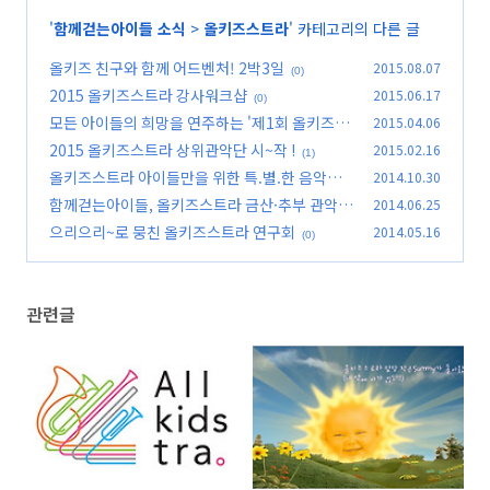
'
함께걷는아이들 소식
>
올키즈스트라
' 카테고리의 다른 글
올키즈 친구와 함께 어드벤처! 2박3일
2015.08.07
(0)
2015 올키즈스트라 강사워크샵
2015.06.17
(0)
모든 아이들의 희망을 연주하는 '제1회 올키즈스
2015.04.06
트라 페스티벌'
2015 올키즈스트라 상위관악단 시~작 !
2015.02.16
(1)
(1)
올키즈스트라 아이들만을 위한 특.별.한 음악기
2014.10.30
초이론교재!
함께걷는아이들, 올키즈스트라 금산·추부 관악
2014.06.25
(0)
단 운영지원금 전달식 및 현판식
으리으리~로 뭉친 올키즈스트라 연구회
2014.05.16
(0)
(0)
관련글