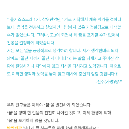
올키즈스트라
기
상위관악단
기로 시작해서 계속 악기를 접하다
“
1
,
1
보니
음악을 전공하고 싶었지만 넉넉하지 않은 가정환경으로 내색할
,
수가 없었습니다
그러나
고
이 되면서 제 꿈을 포기할 수가 없어서
.
,
3
전공을 결정하게 되었습니다
.
저는 모든 일을 긍정적으로 생각하려 합니다
제가 생각한대로 되지
.
않아도
끝날 때까지 끝난 게 아니다
라는 말을 되새기고 주어진 상
‘
’
황에 절망하거나 자만하지 않고 최선을 다하려고 노력합니다
앞으로
.
도 이러한 생각과 노력을 놓지 않고 매사에 충실히 임할 것입니다
!!
진주
가명
양
-
(
)
-”
우리 친구들은 이제야
꿈
을 발견하게 되었습니다
‘
’
.
꿈
을 향해 한 걸음씩 천천히 나아갈 것이고
이제 환경에 의해
‘
’
,
꿈
을 포기하지 않을 것입니다
‘
’
.
반짝반짝
빛나게 될 친구들을 위해 함께 응원해주세요
!