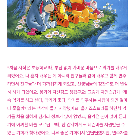
처음 시작은 초등학교 때
부담 없이 가벼운 마음으로 악기를 배우게
“
,
되었어요
나 혼자 배우는 게 아니라 친구들과 같이 배우고 함께 연주
.
하면서 친구들과 더 가까워지게 되었고
선생님들의 칭찬으로 더 열심
,
히 하게 되었어요
용기와 자신감도 생겼구요
그렇게 자연스럽게
계
.
!
‘
속 악기를 하고 싶다
악기가 좋다
악기를 연주하는 사람이 되면 얼마
,
,
나 좋을까
라는 생각이 들기 시작했어요
올키즈스트라를 하면서 악
?’
.
기를 처음 접하게 된거라 정보가 많이 없었고
음악은 돈이 많이 든다
,
기에 어찌할 바를 모르던 그때
참 감사하게도 레슨비를 지원받을 수
,
있는 기회가 찾아왔어요
너무 좋은 기회여서 얼떨떨했지만
연주자를
.
,