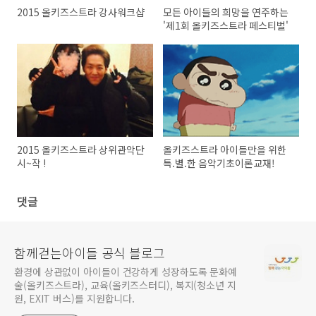
2015 올키즈스트라 강사워크샵
모든 아이들의 희망을 연주하는
'제1회 올키즈스트라 페스티벌'
2015 올키즈스트라 상위관악단
올키즈스트라 아이들만을 위한
시~작 !
특.별.한 음악기초이론교재!
댓글
함께걷는아이들 공식 블로그
환경에 상관없이 아이들이 건강하게 성장하도록 문화예
술(올키즈스트라), 교육(올키즈스터디), 복지(청소년 지
원, EXIT 버스)를 지원합니다.