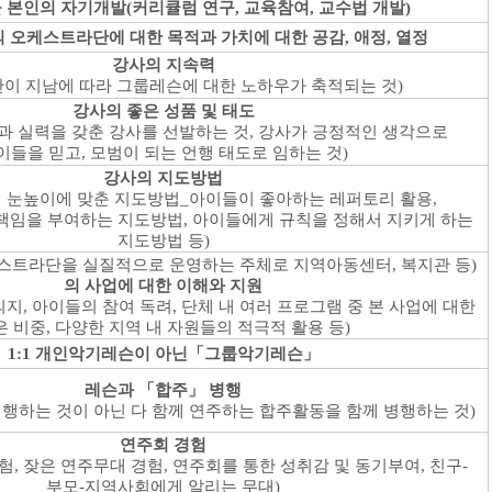
 본인의 자기개발
(
커리큘럼 연구
,
교육참여
,
교수법 개발
)
 오케스트라단에 대한 목적과 가치에 대한 공감
,
애정
,
열정
강사의 지속력
이 지남에 따라 그룹레슨에 대한 노하우가 축적되는 것
)
강사의 좋은 성품 및 태도
과 실력을 갖춘 강사를 선발하는 것
,
강사가 긍정적인 생각으로
이들을 믿고
,
모범이 되는 언행 태도로 임하는 것
)
강사의 지도방법
 눈높이에 맞춘 지도방법
_
아이들이 좋아하는 레퍼토리 활용
,
책임을 부여하는 지도방법
,
아이들에게 규칙을 정해서 지키게 하는
지도방법 등
)
스트라단을 실질적으로 운영하는 주체로 지역아동센터
,
복지관 등
)
의 사업에 대한 이해와 지원
의지
,
아이들의 참여 독려
,
단체 내 여러 프로그램 중 본 사업에 대한
은 비중
,
다양한 지역 내 자원들의 적극적 활용 등
)
1:1
개인악기레슨이 아닌
「
그룹악기레슨
」
레슨과
「
합주
」
병행
행하는 것이 아닌 다 함께 연주하는 합주활동을 함께 병행하는 것
)
연주회 경험
경험
,
잦은 연주무대 경험
,
연주회를 통한 성취감 및 동기부여
,
친구
-
부모
-
지역사회에게 알리는 무대
)