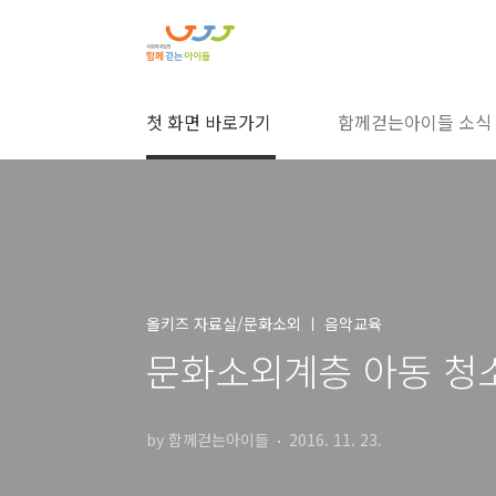
본문 바로가기
첫 화면 바로가기
함께걷는아이들 소식
올키즈 자료실/문화소외 ㅣ 음악교육
문화소외계층 아동 청소
by 함께걷는아이들
2016. 11. 23.