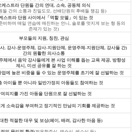
오케스트라 단원들 간의 연대
,
소속
,
공동체 의식
원들 간의 소통과 친밀도모
,
선배단원의 후배들 챙김 등
)
케스트라 단원 사이에서
「
역할 모델
」
이 있는 것
준비하며 매일 연습에 매진하는 언니
,
솔로를 멋지게 보는 형 등의
존재가 있는 것
)
부모들의 지원
,
칭찬
,
관심
사
,
강사
-
운영주체
,
강사
-
지원단체
,
운영주체
-
지원단체
,
강사들 간
)
간의 원활한 의사소통
체에서 음악 강사들에게 본 사업 이해를 돕는 교육 제공
,
방향성
제시
,
미션 공유를 잘 하는 것
업에 높은 비중을 둘 수 있는 운영주체를 초기에 잘 선발하는 것
 아이들 뿐 아니라 일반가정의 아동들도 참여하는 것
여의지를 가진 아동을 단원으로 잘 선발하는 것
게 소속감을 부여하고 정기적인 만남의 기회를 제공하는 것
대한 적절한 대우 및 보상
(
페이
,
배려
,
감사한 마음 등
)
적인 물리적 환경
(
전용합주실
,
연습실
,
레슨실 등
)