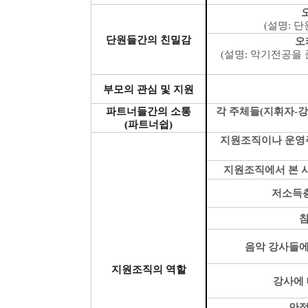
(
설명
:
단
단원들간의 친밀감
오
(
설명
:
악기전공을 
부모의 관심 및 지원
파트너들간의 소통
각 주체들
(
지휘자
-
강
(
파트너쉽
)
지원조직이나 운영주
지원조직에서 본 사
저소득층
참
음악 강사들에
지원조직의 역할
강사에 
안정