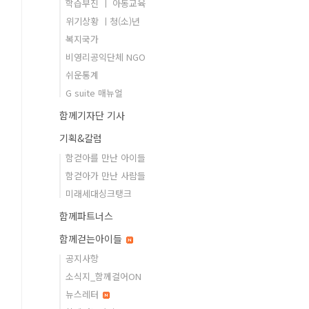
학습부진 ㅣ 아동교육
위기상황 ㅣ청(소)년
복지국가
비영리공익단체 NGO
쉬운통계
G suite 매뉴얼
함께기자단 기사
기획&칼럼
함걷아를 만난 아이들
함걷아가 만난 사람들
미래세대싱크탱크
함께파트너스
함께걷는아이들
공지사항
소식지_함께걸어ON
뉴스레터