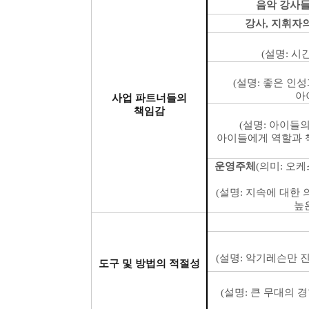
음악 강사들
강사
,
지휘자의
(
설명
:
시간
(
설명
:
좋은 인성
아
사업 파트너들의
책임감
(
설명
:
아이들의
아이들에게 역할과 
운영주체
(
의미
:
오케
(
설명
:
지속에 대한 
높
(
설명
:
악기레슨만 진
도구 및 방법의 적절성
(
설명
:
큰 무대의 