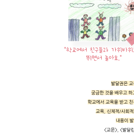
발달권
은
교
궁금한 것을 배우고 하고
학교에서 교육을 받고 친
교육, 신체적/사회적
내용이 발
<교문>, <발