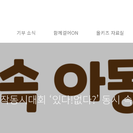
기부 소식
함께걸어ON
올키즈 자료실
작동시대회 ‘있다!없다?’ 동시 