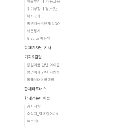
학습부진 ㅣ 아동교육
위기상황 ㅣ청(소)년
복지국가
비영리공익단체 NGO
쉬운통계
G suite 매뉴얼
함께기자단 기사
기획&칼럼
함걷아를 만난 아이들
함걷아가 만난 사람들
미래세대싱크탱크
함께파트너스
함께걷는아이들
공지사항
소식지_함께걸어ON
뉴스레터