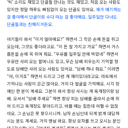
‘띡’ 소리도 재밌고 단골들 만나는 것도 재밌고. 처음 오는 사람도
있지만 정말 하루도 빠짐없이 오는 단골도 있어요.
제가 얘기하는
걸 좋아해서 단골이랑 수다 떠는 걸 좋아해요. 일주일만 다녀도
단골들과는 친해지거든요.
아기들이 와서 “이거 얼마에요?” 하면서 그 작은 손에 돈을 쥐고
오는데, 그것도 좋더라고요. “이 돈 잘 가지고 가요” 하면서 거스
름돈을 손에 꼭 쥐여 줘요. “우유를 일주일 만에 먹었네” 하면서
우유만 사러 오는 할머니도 있고, 무슨 담배 피우는지 기억할 정
도로 담배만 사러 오는 사람도 있어요. “담배 하나 줘요.” 이러면
“아, 이거죠” 하면서 드리고 그런 게 재미있더라고요. 마트에서
기억나는 사람이 은근 많아요. 거의 다 얼굴을 기억해요. 시각 장
애인 한 분이 계세요. 그분이 와서 항상 사시는 게 육개장이랑 담
배. 오셔서 “담배 주세요” 하면 항상 피는 담배를 골라서 손에 쥐
어 드리고 육개장도 찾아드리고. 바쁠 때는 힘든데 어쩔 수 없잖
아요. 그 손님은 못 찾으시니까. 남자 손님인데 되게 밝게 대답하
시는 분도 계세요. 거의 맨날 와요. 항상 모자를 쓰고 오시는 분인