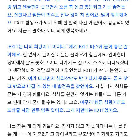
쾅 뛰고 엔돌핀이 솟으면서 소름 쫙 돋고 흥분되고 기분 좋거든
요. 잘했다고 쌤들이 박수도 진짜 많이 쳐 줬어요. 많이 행복했어
요.
EXIT 활동가가 되기 위해 한 발짝 나간 거 같아서 감동적이었
어요. 지금도 말하다 보니 되게 행복하네요.
‘EXIT는 나의 희망이고 미래다.’ 제가 EXIT 버스에 붙여 놓은 말
이에요.
맨 밑까지 떨어진 애들은 올라오기 힘들어요. 엄마한테
창피해서 말도 못하고 어디 나가기도 싫고 저 스스로 더러워졌다
고 생각했어요. 정말 좌절하고 있었는데 EXIT가 딱 내 눈앞에 나
타난 거죠.
여기 다니면서 심리상담도 받고 다시 웃음도, 꿈도 찾
고 밖으로 나갈 수 있는 내 발걸음을 찾았어요.
사실 다시 상처를
묻는 게 진짜 힘들어요. 상처를 완전히 잊기는 힘들어도 다른 거
로 인해 잠시 묻어둘 수는 있더라고요.
아무리 힘든 상황이라도
도와줄 사람 한두 명은 있어요. 그게 저한테는 EXIT였어요.
나를 잡는 게 되게 힘들어요. 잡히지 않고 막 돌아다니는 나를 잡
는 게…… 애 가출했다고 찾아달라고 부모님이 전화하고 회의도