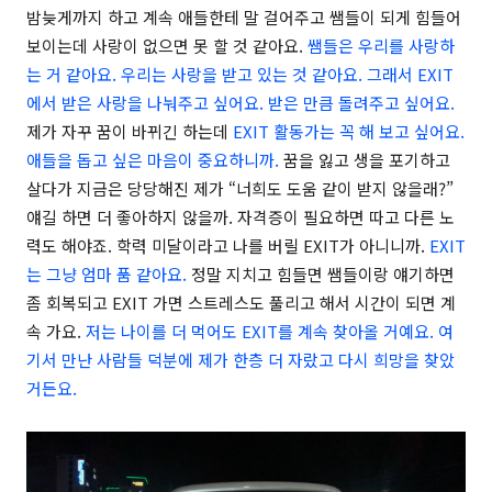
밤늦게까지 하고 계속 애들한테 말 걸어주고 쌤들이 되게 힘들어
보이는데 사랑이 없으면 못 할 것 같아요.
쌤들은 우리를 사랑하
는 거 같아요. 우리는 사랑을 받고 있는 것 같아요. 그래서 EXIT
에서 받은 사랑을 나눠주고 싶어요. 받은 만큼 돌려주고 싶어요.
제가 자꾸 꿈이 바뀌긴 하는데
EXIT 활동가는 꼭 해 보고 싶어요.
애들을 돕고 싶은 마음이 중요하니까.
꿈을 잃고 생을 포기하고
살다가 지금은 당당해진 제가 “너희도 도움 같이 받지 않을래?”
얘길 하면 더 좋아하지 않을까. 자격증이 필요하면 따고 다른 노
력도 해야죠. 학력 미달이라고 나를 버릴 EXIT가 아니니까.
EXIT
는 그냥 엄마 품 같아요.
정말 지치고 힘들면 쌤들이랑 얘기하면
좀 회복되고 EXIT 가면 스트레스도 풀리고 해서 시간이 되면 계
속 가요.
저는 나이를 더 먹어도 EXIT를 계속 찾아올 거예요. 여
기서 만난 사람들 덕분에 제가 한층 더 자랐고 다시 희망을 찾았
거든요.