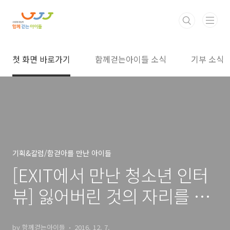
본문 바로가기
첫 화면 바로가기
함께걷는아이들 소식
기부 소식
기획&칼럼/함걷아를 만난 아이들
[EXIT에서 만난 청소년 인터
뷰] 잃어버린 것의 자리를 채
우는 것들
by 함께걷는아이들
2016. 12. 7.