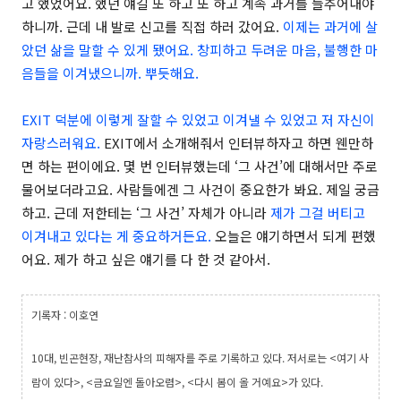
고 했었어요. 했던 얘길 또 하고 또 하고 계속 과거를 들추어내야
하니까. 근데 내 발로 신고를 직접 하러 갔어요.
이제는 과거에 살
았던 삶을 말할 수 있게 됐어요. 창피하고 두려운 마음, 불행한 마
음들을 이겨냈으니까. 뿌듯해요.
EXIT 덕분에 이렇게 잘할 수 있었고 이겨낼 수 있었고 저 자신이
자랑스러워요.
EXIT에서 소개해줘서 인터뷰하자고 하면 웬만하
면 하는 편이에요. 몇 번 인터뷰했는데 ‘그 사건’에 대해서만 주로
물어보더라고요. 사람들에겐 그 사건이 중요한가 봐요. 제일 궁금
하고. 근데 저한테는 ‘그 사건’ 자체가 아니라
제가 그걸 버티고
이겨내고 있다는 게 중요하거든요.
오늘은 얘기하면서 되게 편했
어요. 제가 하고 싶은 얘기를 다 한 것 같아서.
기록자 : 이호연
10대, 빈곤현장, 재난참사의 피해자를 주로 기록하고 있다. 저서로는 <여기 사
람이 있다>, <금요일엔 돌아오렴>, <다시 봄이 올 거예요>가 있다.