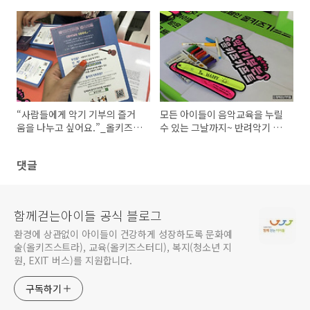
원 플리마켓)
“사람들에게 악기 기부의 즐거
모든 아이들이 음악교육을 누릴
움을 나누고 싶어요.”_올키즈기
수 있는 그날까지~ 반려악기 릴
프트 홍보부스 현장 속으로
레이 캠페인을 마무리하며
댓글
함께걷는아이들 공식 블로그
환경에 상관없이 아이들이 건강하게 성장하도록 문화예
술(올키즈스트라), 교육(올키즈스터디), 복지(청소년 지
원, EXIT 버스)를 지원합니다.
구독하기