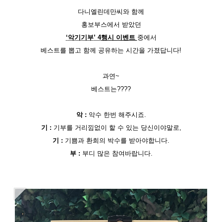
다니엘린데만씨와 함께
홍보부스에서 받았던
‘
악기기부
’ 4
행시 이벤트
중에서
베스트를 뽑고 함께 공유하는 시간을 가졌답니다
!
과연~
베스트는????
악
:
악수 한번 해주시죠
.
기
:
기부를 거리낌없이 할 수 있는 당신이야말로
,
기
:
기쁨과 환희의 박수를 받아야합니다
.
부
:
부디 많은 참여바랍니다
.