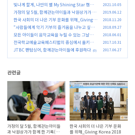
빛나게 할게, 나만의 별 My Shining Star 캠페
2021.10.05
인을 소개합니다!
가정의 달 5월, 함께걷는아이들과 낙원상가가 함
2019.06.12
(0)
께 한 기록(낙원 플리마켓)
한국 사회의 더 나은 기부 문화를 위해_Giving K
2018.11.20
(0)
orea 2018
“사람들에게 악기 기부의 즐거움을 나누고 싶어
2018.09.27
(0)
요.”_올키즈기프트 홍보부스 현장 속으로
모든 아이들이 음악교육을 누릴 수 있는 그날까지
2018.06.01
(0)
~ 반려악기 릴레이 캠페인을 마무리하며
전국학교예술교육페스티벌의 중심에서 올키즈
2017.10.31
(2)
기프트를 외치다
JTBC 팬텀싱어, 함께걷는아이들에 후원하다
2017.06.27
(0)
(0)
관련글
가정의 달 5월, 함께걷는아이들
한국 사회의 더 나은 기부 문화
과 낙원상가가 함께 한 기록(낙
를 위해_Giving Korea 2018