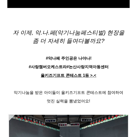
자 이제
,
악
.
나
.
페(악기나눔페스티벌) 현장을
좀 더 자세히 들여다볼까요
?
#
악나페 주인공은 나야나
!
#
사랑챔버오케스트라#논산사랑지역아동센터
올키즈기프트 콘테스트
1
등 >,<
악기나눔을 받은 아이들이 올키즈기프트 콘테스트에 참여하여
멋진 실력을 뽐냈었어요
!