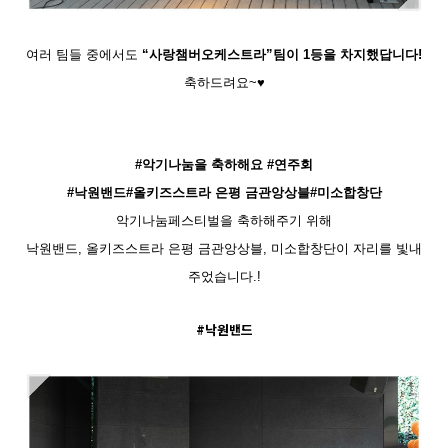
여러 팀들 중에서도
“
사랑챔버오케스트라
”
팀이
1
등을 차지했답니다
!
축하드려요~♥
#
악기나눔을 축하해요
#
연주회
#낙원밴드#올키즈스트라
은평 금관앙상블#
미소합창단
악기나눔페스티벌을 축하해주기 위해
낙원밴드
, 올키즈스트라
은평 금관앙상블
,
미소합창단이 자리를 빛내
주었습니다
.!
#낙원밴드