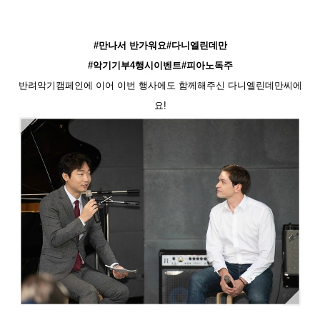
#
만나서 반가워요
#
다니엘린데만
#악기기부4행시이벤트#피아노독주
반려악기캠페인에 이어 이번 행사에도 함께해주신 다니엘린데만씨에
요!