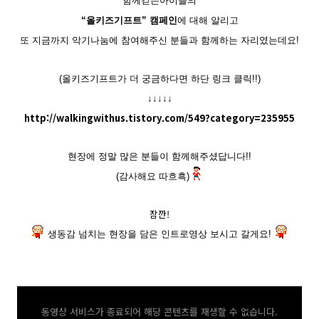
함께걷는아이들의
“
올키즈기프트
” 캠페인
에 대해 알리고
또 지금까지 악기나눔에 참여해주신 분들과 함께하는 자리였는데요
!
(올키즈기프트가 더 궁금하다면 하단 링크 클릭!!)
↓
↓
↓
↓
↓
http://walkingwithus.tistory.com/549?category=235955
현장에 정말 많은 분들이 함께해주셨답니다
!!
(
감사해요 따흐흑
)
잠깐!
생동감 넘치는 현장을 담은 인트로영상 보시고 갈게요
!
동영상 서비스가 종료되어 해당 콘텐츠를 재생할 수 없습니다.