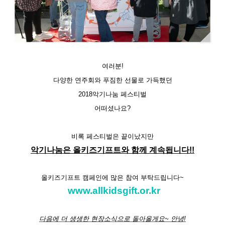
여러분
!
다양한 연주회와 푸짐한 선물로 가득했던
2018
악기나눔 페스티벌
어떠셨나요
?
비록 페스티벌은 끝이났지만
악기나눔은 올키즈기프트와 함께 계속됩니다!!
올키즈기프트 캠페인에 많은 참여 부탁드립니다~
www.allkidsgift.or.kr
다음에 더 생생한 현장소식으로 돌아올게요
~
안녕
!