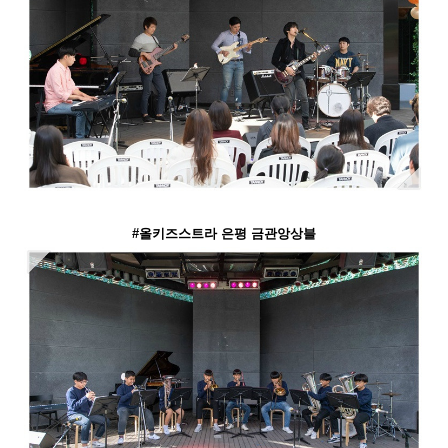
#올키즈스트라 은평 금관앙상블