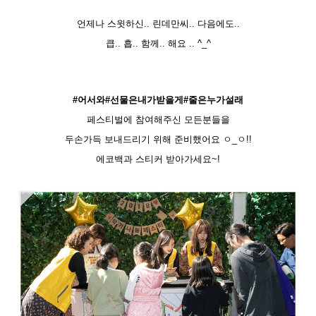
언제나 스윗하신.. 린데만씨.. 다음에도..
큽.. 흡.. 함께.. 해요 .. ^_^
#
어서와
#
선물은내가받을게
#
줄은누가설래
페스티벌에 참여해주신 모든분들을
두손가득 보내드리기 위해 준비했어요 ㅇ_ㅇ!!
에코백과 스티커 받아가세요
~!