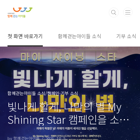
본문 바로가기
첫 화면 바로가기
함께걷는아이들 소식
기부 소식
함께걷는아이들 소식/캠페인·기부 소식
빛나게 할게, 나만의 별 My
Shining Star 캠페인을 소개
합니다!
by 함께걷는아이들
2021. 10. 5.