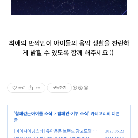
최애의 반짝임이 아이들의 음악 생활을 찬란하
게 밝힐 수 있도록 함께 해주세요 :)
공감
구독하기
'
함께걷는아이들 소식
>
캠페인·기부 소식
' 카테고리의 다른
글
[마이샤이닝스타] 유아용품 브랜드 광고모델 발
2023.05.22
탁 기념 이석훈 팬 기부