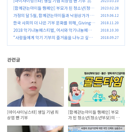
[마이샤이닝스타] 생일 기념 최상엽 팬 기부
2023.03.10
(0)
(0)
[함께걷는아이들 캠페인] 부모가 된 청소년(청소
2023.02.28
년부모)의 골든타임에 함께했습니다.
가정의 달 5월, 함께걷는아이들과 낙원상가가 함
2019.06.12
(0)
께 한 기록(낙원 플리마켓)
한국 사회의 더 나은 기부 문화를 위해_Giving K
2018.11.20
(0)
orea 2018
2018 악기나눔페스티벌, 어서와 악기나눔페스
2018.10.30
(0)
티벌은 처음이지?
“사람들에게 악기 기부의 즐거움을 나누고 싶어
2018.09.27
(0)
요.”_올키즈기프트 홍보부스 현장 속으로
(0)
관련글
[마이샤이닝스타] 생일 기념 최
[함께걷는아이들 캠페인] 부모
상엽 팬 기부
가 된 청소년(청소년부모)의 골
든타임에 함께했습니다.