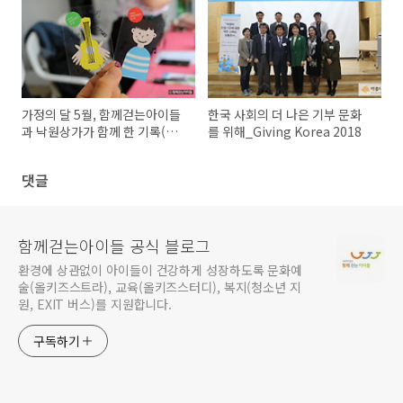
가정의 달 5월, 함께걷는아이들
한국 사회의 더 나은 기부 문화
과 낙원상가가 함께 한 기록(낙
를 위해_Giving Korea 2018
원 플리마켓)
댓글
함께걷는아이들 공식 블로그
환경에 상관없이 아이들이 건강하게 성장하도록 문화예
술(올키즈스트라), 교육(올키즈스터디), 복지(청소년 지
원, EXIT 버스)를 지원합니다.
구독하기