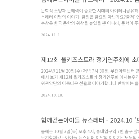
문학적 소양과 문해력이 중요한 시대의 아이러니공유
스레터 이달의 이야기- 금일은 금요일 아닌가요?출처: 인터넷 갈무리최근 한강 작가의 노벨문학상
수상은 한국 문학의 위상을 높였을 뿐 아니라, 문학이 
으켰습니다. 하지만, 문학적 소양과 문해력이 중요한 
2024. 11. 1.
문해력 저하가 커다란 문제로 떠오르고 있습니다. “하루
게 말한다고요?젊은 세대에 대한 문해력에 관한 여러 사
금(今)을 써 오늘을 뜻하는 ‘금일’을 ‘금요일’로 착각한
로 남았습니다. 10월..
제12회 올키즈스트라 정기연주회에 초
2024년 11월 20일(수) 저녁 7시 30분, 부천아
에서 보기 제12회 올키즈스트라 정기연주회 에서는우리
위관악단의 아름다운 선율로 이야기합니다.반짝이는 올
2024년 11월 20일(수) 오후 7시 30분📍장소: 부
2024. 10. 18.
관악단⭐️지휘: 장한솔⭐️협연: 바이올리니스트 김다미
이들✨후원: SM Entertainment, SM Classics 💌 프
Yagisawa - The Bells of Sagrada FamiliaP. I. Tch
함께걷는아이들 뉴스레터 - 2024.10 
올해는 10월 3일(목) 오후 4시, 홍대입구역 7번 
보기함께걷는아이들 뉴스레터 이달의 이야기- '모두의 집