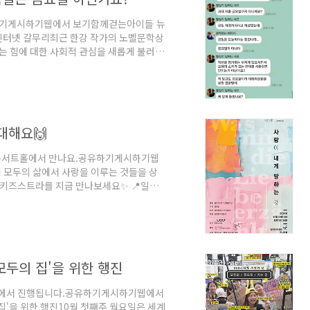
하기게시하기웹에서 보기함께걷는아이들 뉴
주는 힘에 대한 사회적 관심을 새롭게 불러일
시대에 아이러니하게도 청소년 사이에서는
·이틀·삼일·사흘”…요즘 세대, 정말 이렇
례가 화두에 오르는 일이 잦습니다. 이제
 문자는, 모르는 이가 없을 만큼 고전 사진으
대해요🙌
트센터 콘서트홀에서 만나요.공유하기게시하기웹
 모두의 삶에서 사랑을 이루는 것들을 상
키즈스트라를 지금 만나보세요✨ 📍일시:
천아트센터 콘서트홀 🐳출연: 올키즈스트라 상위
해설: 김정현 아나운서 ✨주최: 함께걷는아
로그램 💌R. Sheldon - SkydanceS.
aikovsky..
'모두의 집'을 위한 행진
출구 앞에서 진행됩니다.공유하기게시하기웹에서
'을 위한 행진10월 첫째주 월요일은 세계