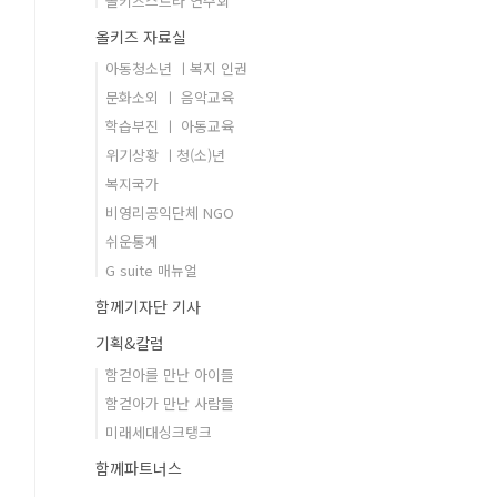
올키즈스트라 연주회
올키즈 자료실
아동청소년 ㅣ복지 인권
문화소외 ㅣ 음악교육
학습부진 ㅣ 아동교육
위기상황 ㅣ청(소)년
복지국가
비영리공익단체 NGO
쉬운통계
G suite 매뉴얼
함께기자단 기사
기획&칼럼
함걷아를 만난 아이들
함걷아가 만난 사람들
미래세대싱크탱크
함께파트너스