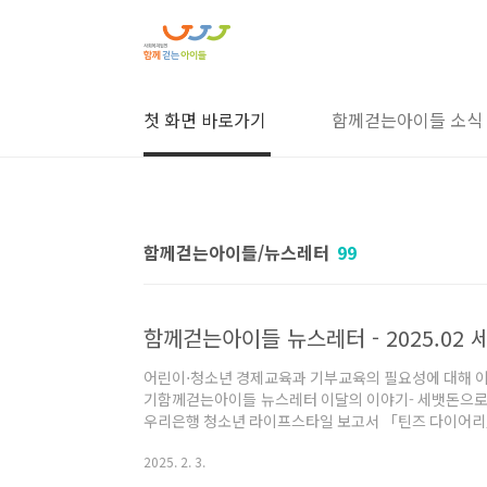
본문 바로가기
첫 화면 바로가기
함께걷는아이들 소식
함께걷는아이들/뉴스레터
99
어린이⋅청소년 경제교육과 기부교육의 필요성에 대해 
기함께걷는아이들 뉴스레터 이달의 이야기- 세뱃돈으로 시작하는 어린이⋅청소년 경제교육출처:
우리은행 청소년 라이프스타일 보고서 「틴즈 다이어
중요성이 강조되고 있습니다. 용돈 사용은 어린이들이 
2025. 2. 3.
이 됩니다. 용돈교육의 마법(김영옥 지음)에서는 부모와
저축, 소비, 나눔 세 가지로 나눌 것을 제안하는데요. 