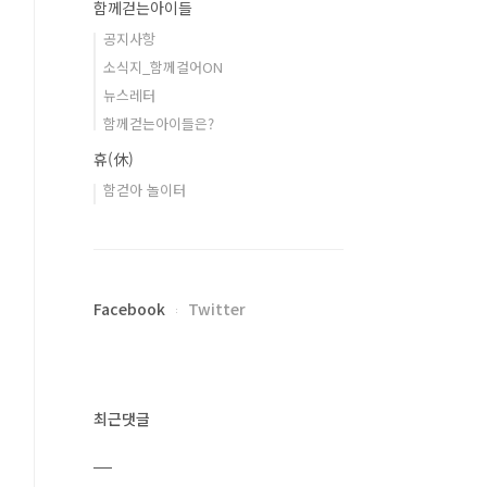
함께걷는아이들
공지사항
소식지_함께걸어ON
뉴스레터
함께걷는아이들은?
휴(休)
함걷아 놀이터
Facebook
Twitter
최근댓글