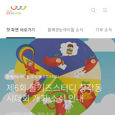
본문 바로가기
첫 화면 바로가기
함께걷는아이들 소식
기부 소식
함께걷는아이들 소식/올키즈스터디
제6회 올키즈스터디 창작동
시대회 개최 소식 안내
by 함께걷는아이들
2020. 8. 18.