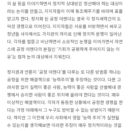
의 삶 등을 이야기하면서 정치적 상대방은 청산해야 하는 대상이
라는 논리를 만들고
,
지지자들이 이에 동조해주기를 바라며 표를
얻고자 한다
.
정치화 된 공정 아젠다는 결국 각 정치세력간의 도
덕성 경쟁으로 이어진다
.
지지자들은 서로를 비방하면서 싸우고
청년들 사이에서도 가치관의 차이로 인해 정치적 분쟁이 일어난
다
.
각자를 헐뜯고 비난하면서 소모적인 논쟁을 이어가면서 자연
스레 공정 아젠다의 본질인
‘
기회가 공평하게 주어지지 않는 이
유
’
는 점차 논의 대상에서 지워진다
.
정치권과 언론이
‘
공정 아젠다
’
를 다루는 또 다른 방법중 하나는
공정을 위한 해결책으로
‘
능력주의
’
를 주장하는 것이다
.
다른 고
려사항 없이 실력이 좋은 사람
,
능력이 좋은 사람을 선별해내 경
쟁에서 승리한 사람이 좋은 위치에 올라야 한다는 것이다
.
매우
이상적인 해결책이다
.
각자가 동등한 상황에서 공정한 경쟁을 한
다는 가정 아래에서 그 누구도 반박할 수 없는 방법이기 때문이
다
.
하지만 그 이전에 우리 사회에서 정말
‘
능력 주의
’
가 실현될
수 있는지를 생각해보면 이러한 주장이 매우 정치적이라는 것을