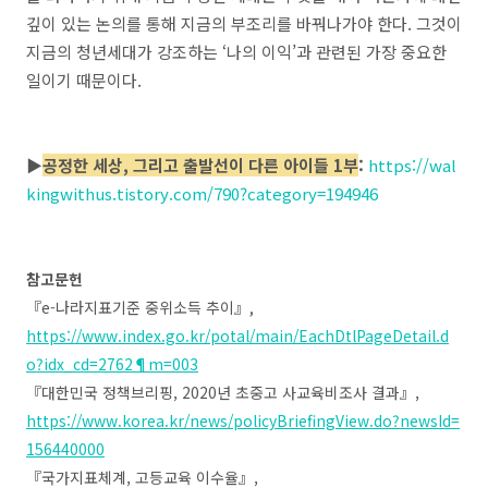
깊이 있는 논의를 통해 지금의 부조리를 바꿔나가야 한다
.
그것이
지금의 청년세대가 강조하는
‘
나의 이익
’
과 관련된 가장 중요한
일이기 때문이다
.
▶
공정한 세상, 그리고 출발선이 다른 아이들 1부
:
https://wal
kingwithus.tistory.com/790?category=194946
참고문헌
『
e-
나라지표기준 중위소득 추이
』
,
https://www.index.go.kr/potal/main/EachDtlPageDetail.d
o?idx_cd=2762¶m=003
『
대한민국 정책브리핑
, 2020
년 초중고 사교육비조사 결과
』
,
https://www.korea.kr/news/policyBriefingView.do?newsId=
156440000
『
국가지표체계
,
고등교육 이수율
』
,