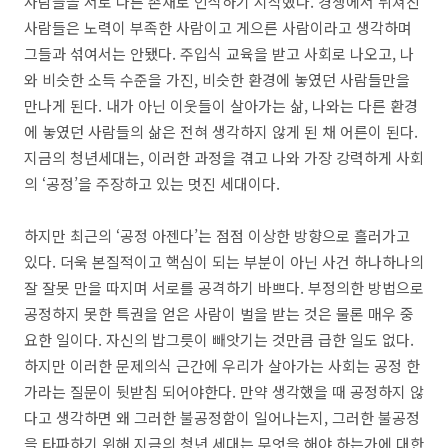
사람들을 서로 다른 존재로 인식하기 시작했다
.
경쟁에서 뒤쳐진
사람들은 노력이 부족한 사람이고 게으른 사람이라고 생각하며
그들과 섞여서는 안됐다
.
주입식 교육을 받고 사회로 나오고
,
나
와 비슷한 소득 수준을 가진
,
비슷한 환경에 놓였던 사람들만을
만나게 된다
.
내가 아닌 이웃들이 살아가는 삶
,
나와는 다른 환경
에 놓였던 사람들의 삶은 전혀 생각하지 않게 된 채 어른이 된다
.
지금의 청년세대는
,
이러한 과정을 겪고 나와 가장 강력하게 사회
의
‘
공정
’
을 주장하고 있는 멋진 세대이다
.
하지만 최근의
‘
공정 아젠다
’
는 점점 이상한 방향으로 흘러가고
있다
.
더욱 본질적이고 핵심이 되는 부분이 아닌 사건 하나하나의
잘 잘못 만을 따지며 서로를 공격하기 바쁘다
.
부정의한 방법으로
공정하지 못한 특권을 얻은 사람이 벌을 받는 것은 물론 매우 중
요한 일이다
.
자신의 밥그릇이 빼앗기는 것만큼 급한 일도 없다
.
하지만 이러한 문제의식 근간에 우리가 살아가는 사회는 공정 한
가라는 질문이 뒷받침 되어야한다
.
만약 생각했을 때 공정하지 않
다고 생각하면 왜 그러한 불공정함이 일어나는지
,
그러한 불공정
을 타파하기 위해 지금의 청년 세대는 무엇을 해야 하는가에 대한