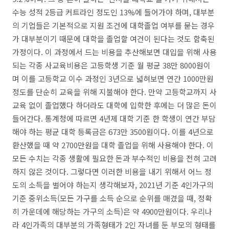
수능 성적
2
등급 커트라인 정도인
13%
에 들어가야 하며
,
대부분
의 기업들은 기본적으로 지원 조건에 대학졸업 여부를 묻는 경우
가 대부분이기 때문에 대학을 졸업할 여건이 된다는 것도 함축된
가정이다
.
이 과정에서 드는 비용을 추산해보면 대입을 위해 사용
되는 각종 사교육비용은 고등학생 기준 월 평균
38
만
8000
원이
며 이를 고등학교 이수 과정인
3
년으로 넓혀보면 연간
1000
만원
정도를 단순히 교육을 위해 지불해야 한다
.
만약 고등학교까지 사
교육 없이 졸업했다 하더라도 대학에 입학한 후에는 더 많은 돈이
들어간다
.
통계청에 따르면
4
년제 대학 기준 한 학생이 연간 부담
해야 하는 평균 대학 등록금은
673
만
3500
원이다
.
이를
4
년으로
환산했을 때 약
2700
만원을 대학 졸업을 위해 사용해야 한다
.
이
모든 수치는 각종 생활에 필요한 돈과 부수적인 비용을 전혀 고려
하지 않은 것이다
.
그렇다면 이러한 비용을 내기 위해서 어느 정
도의 소득을 벌어야 하는지 생각해보자
, 2021
년 기준
4
인가구의
기준 중위소득
(
모든 가구를 소득 순으로 순위를 매겼을 때
,
정확
히 가운데에 해당하는 가구의 소득
)
은 약
4900
만원이다
.
우리나
라
4
인가족의 대부분의 가족형태가
2
인 자녀를 둔 부모의 형태를