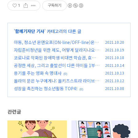
1
구독하기
'
함께기자단 기사
' 카테고리의 다른 글
아동, 청소년 온앤오프(ON-line/OFF-line)온라
2021.10.20
인 ② 어린이용 SNS, 어떻게 생각해?
자립준비청년을 위한 제도, 어떻게 달라지나요?
2021.10.19
(0)
코로나로 악화된 장애학생 비대면 학습권, 효과
2021.10.18
(0)
적 개선 필요해
공정한 세상, 그리고 출발선이 다른 아이들 1부
2021.10.14
(0)
용기를 주는 영화 속 명대사
2021.10.13
(0)
(0)
올라의 문은 누구에게나: 올키즈스트라 라이브
2021.10.12
음악교육이 알려주는 클래식 음악
성장을 촉진하는 청소년활동 TOP4!
2021.10.08
(0)
(0)
관련글