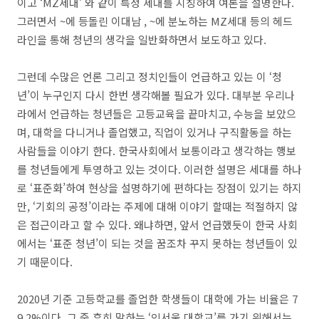
이고
‘MZ
세대
’
와 같이 특정 세대를 지칭하여 여론을 설명한다
.
그러면서
~
에 등돌린 이대남
, ~
에 분노하는
MZ
세대 등의 헤드
라인을 통해 청년의 생각을 일반화하면서 보도하고 있다
.
그런데 수많은 언론 그리고 정치인들이 언급하고 있는 이
‘
청
년
’
이 누구인지 다시 한번 생각해볼 필요가 있다
.
대부분 우리나
라에서 언급하는 청년들은 고등교육을 끝마치고
,
수능을 보았으
며
,
대학을 다니거나 졸업했고
,
직업이 있거나 구직활동을 하는
사람들을 이야기 한다
.
한국사회에서 보통이라고 생각하는 행보
를 청년들에게 투영하고 있는 것이다
.
이러한 설명은 세대를 하나
로
‘
표준화
’
하여 현상을 설명하기에 편하다는 장점이 있기는 하지
만
, ‘
기회의 공정
’
이라는 주제에 대해 이야기 할때는 적절하지 않
은 접근이라고 할 수 있다
.
왜냐하면
,
앞서 언급했듯이 한국 사회
에서는
‘
표준 청년
’
이 되는 것을 꿈조차 꾸지 못하는 청년들이 있
기 때문이다
.
2020
년 기준 고등학교를 졸업한 학생들이 대학에 가는 비율은
7
9.2%
이다
.
그 중 흔히 말하는
‘
인서울 대학교
’
를 가기 위해서는