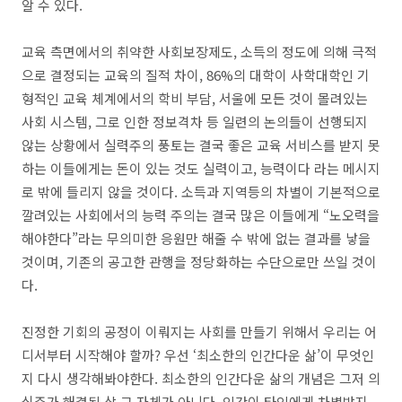
알 수 있다
.
교육 측면에서의 취약한 사회보장제도
,
소득의 정도에 의해 극적
으로 결정되는 교육의 질적 차이
, 86%
의 대학이 사학대학인 기
형적인 교육 체계에서의 학비 부담
,
서울에 모든 것이 몰려있는
사회 시스템
,
그로 인한 정보격차 등 일련의 논의들이 선행되지
않는 상황에서 실력주의 풍토는 결국 좋은 교육 서비스를 받지 못
하는 이들에게는 돈이 있는 것도 실력이고
,
능력이다 라는 메시지
로 밖에 들리지 않을 것이다
.
소득과 지역등의 차별이 기본적으로
깔려있는 사회에서의 능력 주의는 결국 많은 이들에게
“
노오력을
해야한다
”
라는 무의미한 응원만 해줄 수 밖에 없는 결과를 낳을
것이며
,
기존의 공고한 관행을 정당화하는 수단으로만 쓰일 것이
다
.
진정한 기회의 공정이 이뤄지는 사회를 만들기 위해서 우리는 어
디서부터 시작해야 할까
?
우선
‘
최소한의 인간다운 삶
’
이 무엇인
지 다시 생각해봐야한다
.
최소한의 인간다운 삶의 개념은 그저 의
식주가 해결된 삶 그 자체가 아니다
.
인간이 타인에게 차별받지