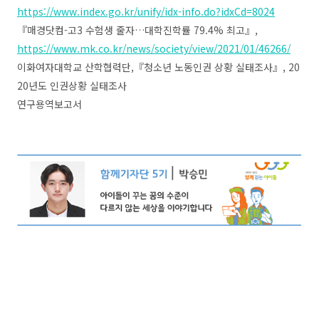
https://www.index.go.kr/unify/idx-info.do?idxCd=8024
『
매경닷컴
-
고
3
수험생 줄자
…
대학진학률
79.4%
최고
』
,
https://www.mk.co.kr/news/society/view/2021/01/46266/
이화여자대학교 산학협력단
,
『
청소년 노동인권 상황 실태조사
』
, 20
20
년도 인권상황 실태조사
연구용역보고서