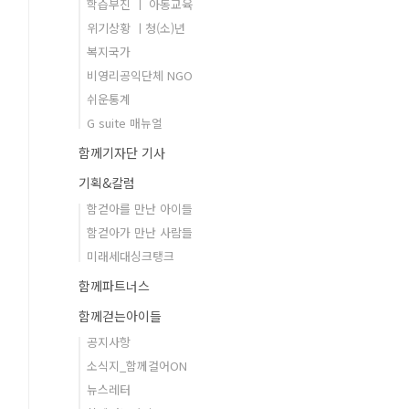
학습부진 ㅣ 아동교육
위기상황 ㅣ청(소)년
복지국가
비영리공익단체 NGO
쉬운통계
G suite 매뉴얼
함께기자단 기사
기획&칼럼
함걷아를 만난 아이들
함걷아가 만난 사람들
미래세대싱크탱크
함께파트너스
함께걷는아이들
공지사항
소식지_함께걸어ON
뉴스레터