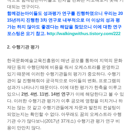
대되는 연구이다.
함께걷는아이들도 성과평가 연구를 진행하였으니 우리는
20
15
년까지 진행한
3
차 연구로 내부적으로 더 이상의 성과 평
가는 하지 않아도 좋겠다는 해답을 찾았으니 이에 대한 연구
포스팅은 요기 참고
. h
ttp://walkingwithus.tistory.com/222
2. 수행기관 평가
한국문화예술교육진흥원이 매년 공모를 통하여 지역의 문화
재단 등의 수행단체에 비용을 줘서 오케스트라를 운영하고
있기 때문에 이러한 수행기관들의 평가가 중요하다
.
수행기
관이 잘 진행해줘야 궁극적으로 아이들의 변화
,
프로그램의
성과가 나타나기 때문이다
.
이에 대한 평가가 한축을 이루고
있으니
2
번
. 4
번
. 11
번
. 14
번 연구
가 이에 해당한다고 볼 수 있
다
.
이러한 수행기관 평가가 이후 공모에 영향을 미치거나 하
지는 않는 것 같고 수행기관들에게 자문과 발전의 컨설팅이
되었는지는 확인할 수 없다
.
아무래도 꿈의 오케스트라 수행
기관 수가 많다보니
(2017
년
37
개소
)
수행기관 평가 연구 비
용이 만만치 않다
.