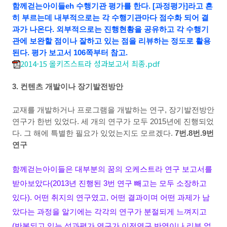
함께걷는아이들eh
수행기관 평가를 한다
. [
과정평가
]
라고 흔
히 부르는데 내부적으로는 각 수행기관마다 점수화 되어 결
과가 나온다
.
외부적으로는 진행현황을 공유하고 각 수행기
관에 보완할 점이나 잘하고 있는 점을 리뷰하는 정도로 활용
된다
. 평가 보고서 106쪽부터 참고.
2014-15 올키즈스트라 성과보고서 최종.pdf
3. 컨텐츠 개발이나 장기발전방안
교재를 개발하거나 프로그램을 개발하는 연구
,
장기발전방안
연구가 한번 있었다
.
세 개의 연구가 모두
2015
년에 진행되었
다
.
그 해에 특별한 필요가 있었는지도 모르겠다
.
7
번
.8
번
.9
번
연구
함께걷는아이들은 대부분의 꿈의 오케스트라 연구 보고서를
받아보았다
(2013
년 진행된
3
번 연구 빼고는 모두 소장하고
있다
).
어떤 취지의 연구였고
,
어떤 결과이며 어떤 과제가 남
았다는 과정을 알기에는 각각의 연구가 분절되게 느껴지고
(
반복되고 있는 성과평가 연구가 이전연구 반영이나 리뷰 없