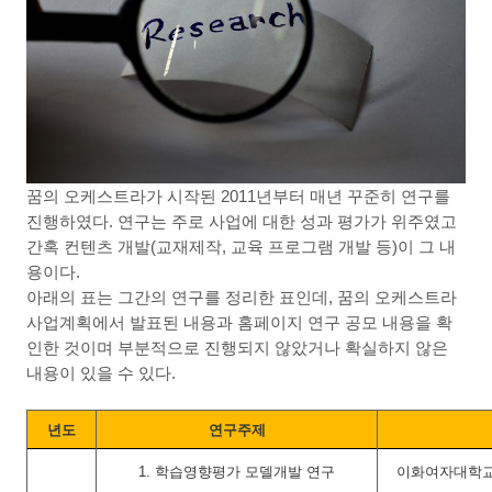
꿈의 오케스트라가 시작된
2011
년부터 매년 꾸준히 연구를
진행하였다
.
연구는 주로 사업에 대한 성과 평가가 위주였고
간혹 컨텐츠 개발
(
교재제작
,
교육 프로그램 개발 등
)
이 그 내
용이다
.
아래의 표는 그간의 연구를 정리한 표인데
,
꿈의 오케스트라
사업계획에서 발표된 내용과 홈페이지 연구 공모 내용을 확
인한 것이며 부분적으로 진행되지 않았거나 확실하지 않은
내용이 있을 수 있다
.
년도
연구주제
1.
학습영향평가 모델개발 연구
이화여자대학