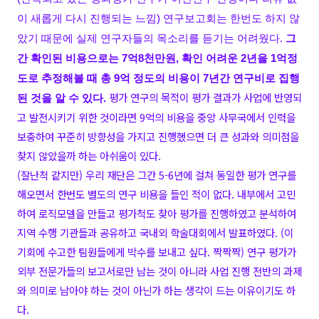
이 새롭게 다시 진행되는 느낌
)
연구보고회는 한번도 하지 않
았기 때문에 실제 연구자들의 목소리를 듣기는 어려웠다
.
그
간 확인된 비용으로는
7
억
8
천만원
,
확인 어려운
2
년을
1
억정
도로 추정해볼 때 총
9
억 정도의 비용이
7
년간 연구비로 집행
평가 연구의 목적이 평가 결과가 사업에 반영되
된 것을 알 수 있다
.
고 발전시키기 위한 것이라면
9
억의 비용을 중앙 사무국에서 인력을
보충하여 꾸준히 방향성을 가지고 진행했으면 더 큰 성과와 의미점을
찾지 않았을까 하는 아쉬움이 있다
.
(잘난척 같지만) 우리 재단은 그간 5-6년에 걸쳐 동일한 평가 연구를
해오면서 한번도 별도의 연구 비용을 들인 적이 없다. 내부에서 고민
하여 로직모델을 만들고 평가척도 찾아
평가를 진행하였고 분석하여
지역 수행 기관들과 공유하고 국내외 학술대회에서 발표하였다. (이
기회에 수고한 팀원들에게 박수를 보내고 싶다. 짝짝짝)
연구 평가가
외부 전문가들의 보고서로만 남는 것이 아니라 사업 진행 전반의 과제
와 의미로 남아야 하는 것이 아닌가 하는 생각이 드는 이유이기도 하
다.