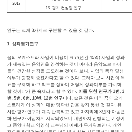
2017
13.
평가 컨설팅 연구
연구는 크게
3
가지로 구분할 수 있을 것 같다
.
1. 성과평가연구
꿈의 오케스트라 사업이 비용이 크고
(
년간
49
억
)
사업의 성과
가 재능있는 음악인을 양성하는 것이 아니라 음악으로 아이
들의 건강한 성장을 도모하는 것이다 보니
,
사업의 목적 달성
여부가 굉장히 중요하다고 할 수 있다
.
그러다 보니 사업의 목
표를 구체화 하고 척도를 정하여 어떻게 성과여부를 가시화
할 것이냐가 큰 숙제라고 할 수 있다
.
이를 위한 연구가
1
번
, 3
번
, 5
번
, 6
번
, 10
번
, 12
번 연구
이다
.
슬픈 것은 아직 꿈의 오케
스트라가 이 성과에 대한 명확한 답을 찾지 못한 것 같다
.
유
사한 평가 연구가 계속 반복되고 있고 마지막에
3
년차 아동변
화 연구가 야심차게 시작되었으니 내년까지 진행되는 예정이
고 중앙대학교 임영식 교수님의 어깨가 무거워보인다
. 개인
적으로 함께걷는아이들도 년차별 변화는 시도해보지 못해 기