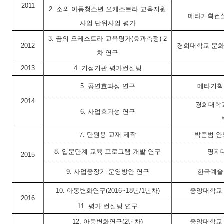
2011
2.
소외 아동청소년 오케스트라 교육지원
메타기획컨설
사업 단위사업 평가
3.
꿈의 오케스트라 교육평가
(
효과측정
) 2
2012
경희대학교 문
차 연구
2013
4.
거점기관 평가컨설팅
5.
공연효과성 연구
메타기획
2014
경희대학
6.
사업효과성 연구
7.
단원용 교재 제작
박준범
안
8.
입문단계 교육 프로그램 개발 연구
명지
2015
9.
사업중장기 운영방안 연구
한국예술
10.
아동변화연구
(2016~18
년
/1
년차
)
중앙대학교
2016
11.
평가 컨설팅 연구
12.
아동변화연구
(2
년차
)
중앙대학교