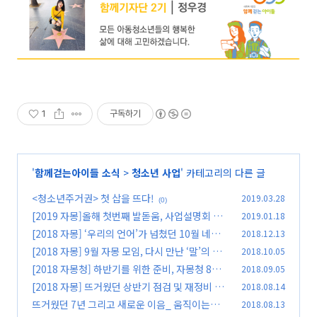
1
구독하기
'
함께걷는아이들 소식
>
청소년 사업
' 카테고리의 다른 글
<청소년주거권> 첫 삽을 뜨다!
2019.03.28
(0)
[2019 자몽]올해 첫번째 발돋움, 사업설명회 및
2019.01.18
협약식에 가다.
[2018 자몽] ‘우리의 언어’가 넘쳤던 10월 네트
2018.12.13
(0)
워크 모임
[2018 자몽] 9월 자몽 모임, 다시 만난 ‘말’의 세
2018.10.05
(0)
계
[2018 자몽청] 하반기를 위한 준비, 자몽청 8월
2018.09.05
(0)
네트워크 모임
[2018 자몽] 뜨거웠던 상반기 점검 및 재정비 시
2018.08.14
(0)
간, 2018 중간발표회
뜨거웠던 7년 그리고 새로운 이음_ 움직이는청소
2018.08.13
(0)