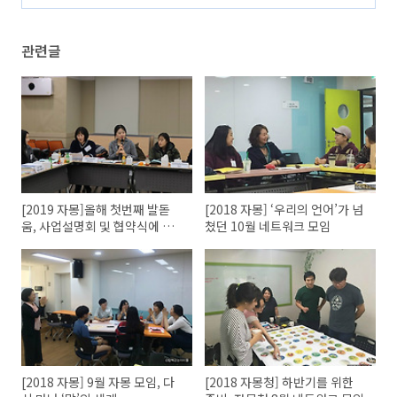
년센터 EXIT 리모델링 오픈 파티
(0)
관련글
[2019 자몽]올해 첫번째 발돋
[2018 자몽] ‘우리의 언어’가 넘
움, 사업설명회 및 협약식에 가
쳤던 10월 네트워크 모임
다.
[2018 자몽] 9월 자몽 모임, 다
[2018 자몽청] 하반기를 위한