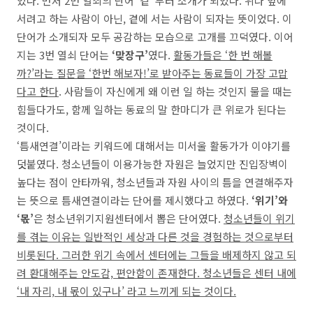
었다. 먼저 2번 열쇠의 단어 ‘곁’ 부터 소개가 되었다. 위나 앞에
서려고 하는 사람이 아닌, 곁에 서는 사람이 되자는 뜻이었다. 이
단어가 소개되자 모두 공감하는 모습으로 고개를 끄덕였다. 이어
지는 3번 열쇠 단어는
‘맞장구’
였다.
활동가들은 ‘한 번 해볼
까?’라는 질문을 ‘한번 해보자!’로 받아주는 동료들이 가장 고맙
다고 한다
. 사람들이 자신에게 왜 이런 일 하는 것인지 물을 때는
힘들다가도, 함께 일하는 동료의 말 한마디가 큰 위로가 된다는
것이다.
‘틈새연결’이라는 키워드에 대해서는 미서울 활동가가 이야기를
덧붙였다. 청소년들이 이용가능한 자원은 늘었지만 진입장벽이
높다는 점이 안타까워, 청소년들과 자원 사이의 틈을 연결해주자
는 뜻으로 틈새연결이라는 단어를 제시했다고 하였다.
‘위기’와
‘몫’
은 청소년위기지원센터에서 뽑은 단어였다.
청소년들이 위기
를 겪는 이유는 일반적인 세상과 다른 것을 경험하는 것으로부터
비롯된다. 그러한 위기 속에서 센터에는 그들을 배제하지 않고 되
려 환대해주는 안도감, 편안함이 존재한다. 청소년들은 센터 내에
‘내 자리, 내 몫이 있구나’ 라고 느끼게 되는 것이다.