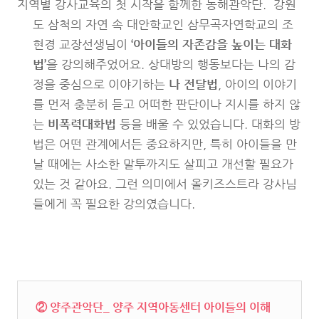
지역별 강사교육의 첫 시작을 함께한 동해관악단. 강원
도 삼척의 자연 속 대안학교인 삼무곡자연학교의 조
현경 교장선생님이
‘
아이들의 자존감을 높이는 대화
법
’
을 강의해주었어요. 상대방의 행동보다는 나의 감
정을 중심으로 이야기하는
나 전달법
, 아이의 이야기
를 먼저 충분히 듣고 어떠한 판단이나 지시를 하지 않
는
비폭력대화법
등을 배울 수 있었습니다. 대화의 방
법은 어떤 관계에서든 중요하지만, 특히 아이들을 만
날 때에는 사소한 말투까지도 살피고 개선할 필요가
있는 것 같아요. 그런 의미에서 올키즈스트라 강사님
들에게 꼭 필요한 강의였습니다.
② 양주관악단_ 양주 지역아동센터 아이들의 이해