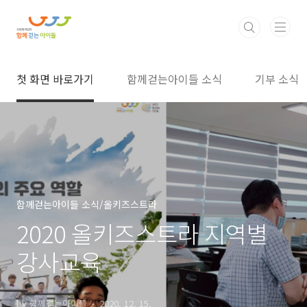
본문 바로가기
첫 화면 바로가기
함께걷는아이들 소식
기부 소식
함께걷는아이들 소식/올키즈스트라
2020 올키즈스트라 지역별
강사교육
by 함께걷는아이들
2020. 12. 15.