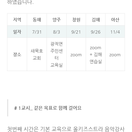
하였습니다.
지역
동해
양주
창원
김해
아산
일자
7/31
8/3
9/21
9/26
11/4
광적면
zoom
새묵호
주민센
장소
zoom
+ 김해
zoom
교회
터
연습실
교육실
# 1교시_ 같은 목표로 함께 걸어요
첫번째 시간은 기본 교육으로 올키즈스트라 음악강사