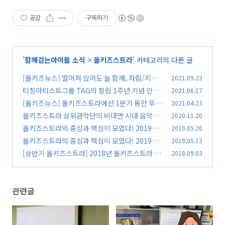
공감
구독하기
'
함께걷는아이들 소식
>
올키즈스트라
' 카테고리의 다른 글
[올키즈뉴스] 떨어져 있어도 늘 함께, 자립/지역
2021.09.23
관악단 9월 연합간담회
티칭아티스트그룹 TAG의 창립 1주년 기념 인터
2021.06.17
(0)
뷰
[올키즈뉴스] 올키즈스트라에선 1분기 동안 무슨
2021.04.23
(0)
일이?
올키즈스트라 상위관악단의 비대면 시대 음악교
2020.11.20
(0)
육 경험 정리하기♪ - 단원, 강사 온라인 수업 평
올키즈스트라의 중심과 핵심이 모였다! 2019 음
2019.05.20
가 주요 내용 정리 -
악강사교육 2탄 [지휘자그룹]
(0)
올키즈스트라의 중심과 핵심이 모였다! 2019 음
2019.05.13
(0)
악강사교육 1탄 [신규강사그룹]
[상반기 올키즈스트라] 2018년 올키즈스트라 상
2018.09.03
(0)
반기 총정리 C.G.V
(0)
관련글