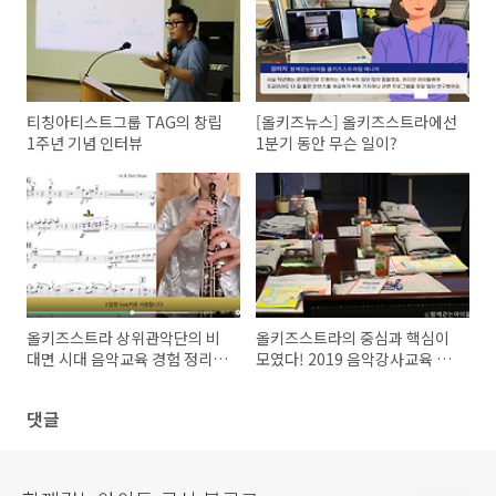
티칭아티스트그룹 TAG의 창립
[올키즈뉴스] 올키즈스트라에선
1주년 기념 인터뷰
1분기 동안 무슨 일이?
올키즈스트라 상위관악단의 비
올키즈스트라의 중심과 핵심이
대면 시대 음악교육 경험 정리하
모였다! 2019 음악강사교육 2
기♪ - 단원, 강사 온라인 수업
탄 [지휘자그룹]
평가 주요 내용 정리 -
댓글