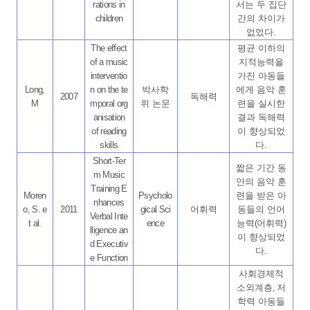
rations in
서는 두
집단
children
간
의 차이가
없었다
.
The effect
평균 이하의
of a music
지적능력을
interventio
가진 아동들
Long,
n on the te
박사학
에게 음악 훈
2007
독해력
M
mporal org
위 논문
련을 실시한
anisation
결과 독해력
of reading
이 향상되었
skills
다
.
Short-Ter
짧은 기간 동
m Music
안의 음악 훈
Training E
Moren
Psycholo
련을 받은 아
nhances
o, S. e
2011
gical Sci
어휘력
동들의 언어
Verbal Inte
t al.
ence
능력
(
어휘력
)
lligence an
이 향상되었
d Executiv
다
.
e Function
사회경제적
소외계층
,
저
학력 아동들