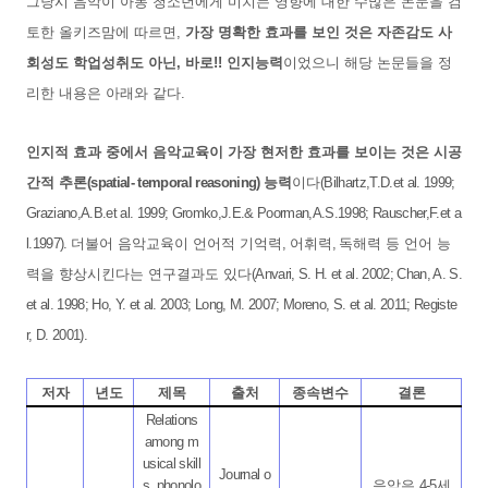
그당시 음악이 아동 청소년에게 미치는 영향에 대한 수많은 논문을 검
토한 올키즈맘에 따르면,
가장 명확한 효과를 보인 것은 자존감도 사
회성도 학업성취도 아닌, 바로!! 인지능력
이었으니 해당 논문들을 정
리한 내용은 아래와 같다.
인지적 효과 중에서 음악교육이 가장 현저한 효과를 보이는 것은 시공
간적 추론
(spatial- temporal reasoning)
능력
이다
(Bilhartz,T.D.et al. 1999;
Graziano,A.B.et al. 1999; Gromko,J.E.& Poorman,A.S.1998; Rauscher,F.et a
l.1997).
더불어 음악교육이 언어적 기억력
,
어휘력
,
독해력 등 언어 능
력을 향상시킨다는 연구결과도 있다
(Anvari, S. H. et al. 2002; Chan, A. S.
et al. 1998; Ho, Y. et al. 2003; Long, M. 2007; Moreno, S. et al. 2011; Registe
r, D. 2001).
저자
년도
제목
출처
종속변수
결론
Relations
among m
usical skill
Journal o
s, phonolo
음악은
4-5
세