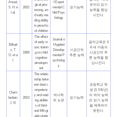
Anvari,
f Experi
gical proc
유아의 읽기
S. H. e
2002
mental C
읽기능력
essing, an
능력을 향상
t al.
hild Psyc
d early rea
시킨다
.
hology
ding ability
in prescho
ol children
The effect
Journal o
of early m
음악교육은
4
Bilhart
f Applied
usic trainin
-6
세 아동의
z, T.
Develop
시공간적
1999
g on child
시공간적 추
D. et a
mental P
추론 능력
cognitive
론 능력을 향
l.
sycholog
developm
상시킨다
.
y
ent
The relatio
nship betw
een beat c
초등학교 학
ompetenc
생
(3, 5
학년
)
Cham
y and read
박사학
의 박자 능력
berlain,
2003
읽기능력
ing abilitie
위 논문
은 읽기 능력
J. R.
s of third-
을 예측하지
and fifth-gr
못한다
.
ade stude