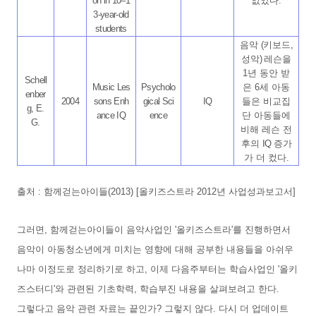
on in 10
–
1
없었다
.
3-year-old
students
음악
(
키보드
,
성악
)
레슨을
1
년 동안 받
Schell
Music Les
Psycholo
은
6
세 아동
enber
2004
sons Enh
gical Sci
IQ
들은 비교집
g, E.
ance IQ
ence
단 아동들에
G.
비해 레슨 전
후의
IQ
증가
가 더 컸다
.
출처 : 함께걷는아이들(2013) [
올키즈스트라 2012년 사업성과보고서]
그러면, 함께걷는아이들이 음악사업인 '올키즈스트라'를 진행하면서
음악이 아동청소년에게 미치는 영향에 대해 공부한 내용들을 아쉬우
나마 이정도로 정리하기로 하고, 이제 다음주부터는 학습사업인 '올키
즈스터디'와 관련된 기초학력, 학습부진 내용을 살펴보려고 한다.
그렇다고 음악 관련 자료는 끝인가? 그렇지 않다. 다시 더 업데이트