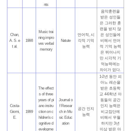
nts
음악훈련을
받은 성인들
은 그러한 훈
련을 받지 않
Music trai
Chan,
언어적
,
시
은 성인들에
ning impro
A. S. e
1998
Natute
각적 기억
비해서 언어
ves verbal
t al.
능력
적 기억 능력
memory
은 뛰어나지
만 시각적 기
억능력에는
차이가 없다
.
1-2
년 동안 피
아노 레슨을
The effect
받은 초등학
s of three
교
4-6
학년 아
years of pi
Journal o
동들의 공간
Costa-
ano instru
f Resear
인지 능력은
공간 인지
Giomi,
1999
ction on c
ch in Mu
비교집단에
능력
E.
hildren's c
sic Educ
비해서 우월
ognitive d
ation
하지만
3
년
evelopme
이상 받은 아