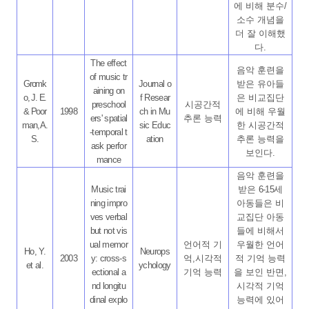
에 비해 분수
/
소수 개념을
더 잘 이해했
다
.
The effect
음악 훈련을
of music tr
Gromk
Journal o
받은 유아들
aining on
o, J. E.
f Resear
은 비교집단
preschool
시공간적
& Poor
1998
ch in Mu
에 비해 우월
ers' spatial
추론 능력
man, A.
sic Educ
한 시공간적
-temporal t
S.
ation
추론 능력을
ask perfor
보인다
.
mance
음악 훈련을
Music trai
받은
6-15
세
ning impro
아동들은 비
ves verbal
교집단 아동
but not vis
들에 비해서
ual memor
언어적 기
우월한 언어
Ho, Y.
Neurops
2003
y: cross-s
억
,
시각적
적 기억 능력
et al.
ychology
ectional a
기억 능력
을 보인 반면
,
nd longitu
시각적 기억
dinal explo
능력에 있어