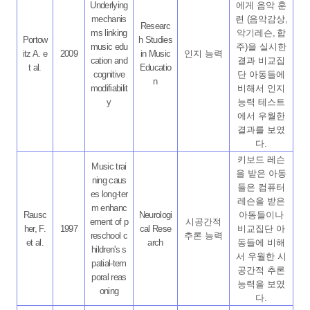
Underlying
에게 음악 훈
mechanis
련
(
음악감상
,
Researc
ms linking
악기레슨
,
합
Portow
h Studies
music edu
주
)
을 실시한
itz A. e
2009
in Music
인지 능력
cation and
결과 비교집
t al.
Educatio
cognitive
단 아동들에
n
modifiabilit
비해서 인지
y
능력 테스트
에서 우월한
결과를 보였
다
.
키보드 레슨
Music trai
을 받은 아동
ning caus
들은 컴퓨터
es long-ter
레슨을 받은
m enhanc
Rausc
Neurologi
아동들이나
ement of p
시공간적
her, F.
1997
cal Rese
비교집단 아
reschool c
추론 능력
et al.
arch
동들에 비해
hildren's s
서 우월한 시
patial-tem
공간적 추론
poral reas
능력을 보였
oning
다
.