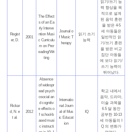
읽기
/
쓰기 능
력 향상을 목
적으로 설계
The Effect
된 음악 훈련
s of an Ea
을 받은
4-5
rly Interve
Journal o
세 아동들은
Regist
ntion Musi
읽기 쓰기
2001
f Music T
일반적인 읽
er, D.
c Curriculu
능력
herapy
기
/
쓰기 훈련
m on Prer
을 받은 비교
eading/Wri
집단 아동들
ting
에 보다 읽기
/
쓰기 능력이
뛰어났다
.
Absence
of widespr
ead psych
학교 내에서
osocial an
음악
,
드라마
,
Internatio
d cognitiv
미술 과목을
Rickar
nal Journ
e effects o
6.5
달 동안
d, N. e
2012
al of Mus
IQ
f school-b
공부한
10-13
t al.
ic Educat
ased musi
세 아동들의
I
ion
c instructi
Q
의 변화가