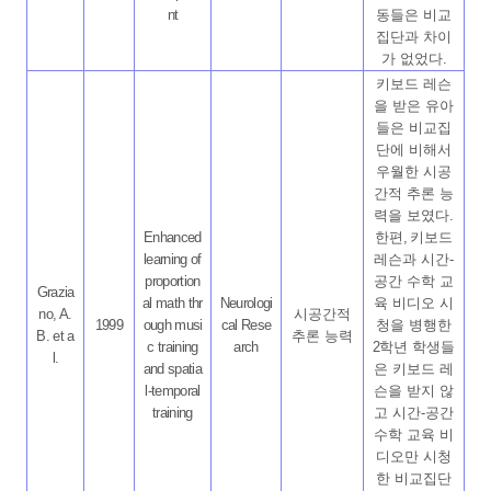
nt
동들은 비교
집단과 차이
가 없었다
.
키보드 레슨
을 받은 유아
들은 비교집
단에 비해서
우월한 시공
간적 추론 능
력을 보였다
.
Enhanced
한편
,
키보드
learning of
레슨과 시간
-
proportion
공간 수학 교
Grazia
al math thr
Neurologi
육 비디오 시
no, A.
시공간적
1999
ough musi
cal Rese
청을 병행한
B. et a
추론 능력
c training
arch
2
학년 학생들
l.
and spatia
은 키보드 레
l-temporal
슨을 받지 않
training
고 시간
-
공간
수학 교육 비
디오만 시청
한 비교집단