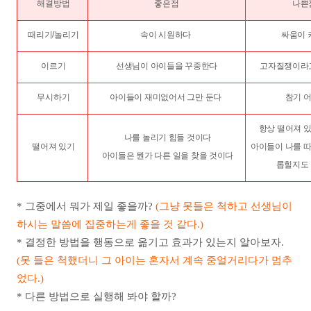
해결방법
좋은점
나쁜
때리기/놀리기
속이 시원하다
싸움이 
이르기
선생님이 아이들을 꾸중한다
고자질쟁이라고
무시하기
아이들이 재미없어서 그만 둔다
참기 
항상 떨어져 
나를 놀리기 힘들 것이다
떨어져 있기
아이들이 나를 
아이들은 뭔가 다른 일을 찾을 것이다
롭힐지도
* 그중에서 뭐가 제일 좋을까?
(그냥 못들은 척하고 선생님이
하시는 말씀에 집중하는게 좋을 것 같다.)
* 결정한 방법을 행동으로 옮기고 효과가 있는지 알아보자.
(못 들은 척했더니 그 아이는 혼자서 계속 중얼거리다가 멈추
었다.)
* 다른 방법으로 실행해 봐야 할까?