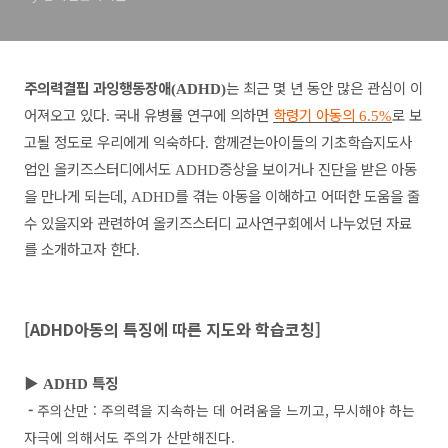
주의력결핍 과잉행동장애
는 최근 몇 년 동안 많은 관심이 이
(ADHD)
어져오고 있다
국내 유병률 연구에 의하면
학령기 아동의
로 보
.
6.5%
고될 정도로 우리에게 익숙하다
함께걷는아이들의 기초학습지도사
.
업인 올키즈스터디에서도
증상을 보이거나 진단을 받은 아동
ADHD
을 만나게 되는데,
를 겪는 아동을 이해하고 어떠한 도움을 줄
ADHD
수 있을지와 관련하여 올키즈스터디 교사연구회에서 나누었던 자료
를 소개하고자 한다
.
[ADHD아동의 특징에 따른 지도와 학습코칭]
▶
특징
ADHD
-
주의산만 : 주의력을 지속하는 데 어려움을 느끼고, 무시해야 하는
자극에 의해서도 주의가 산만해진다.