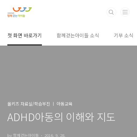
본문 바로가기
첫 화면 바로가기
함께걷는아이들 소식
기부 소식
올키즈 자료실/학습부진 ㅣ 아동교육
ADHD아동의 이해와 지도
by 함께걷는아이들
2016. 9. 28.