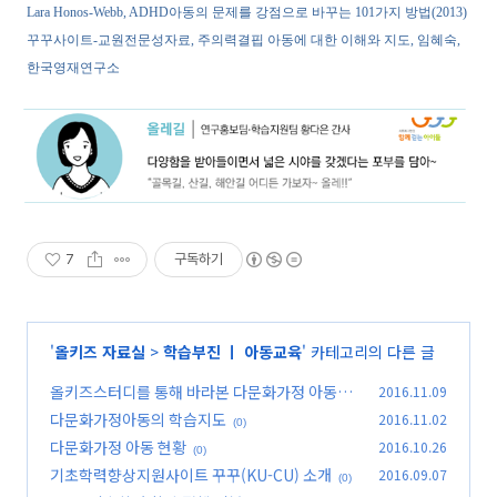
Lara Honos-Webb, ADHD아동의 문제를 강점으로 바꾸는 101가지 방법(2013)
꾸꾸사이트-교원전문성자료, 주의력결핍 아동에 대한 이해와 지도, 임혜숙,
한국영재연구소
7
구독하기
'
올키즈 자료실
>
학습부진 ㅣ 아동교육
' 카테고리의 다른 글
올키즈스터디를 통해 바라본 다문화가정 아동의
2016.11.09
학습
다문화가정아동의 학습지도
2016.11.02
(0)
(0)
다문화가정 아동 현황
2016.10.26
(0)
기초학력향상지원사이트 꾸꾸(KU-CU) 소개
2016.09.07
(0)