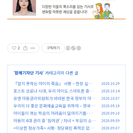
2
구독하기
'
함께기자단 기사
' 카테고리의 다른 글
『알지 못하는 아이의 죽음』 서평 – 현장 실습생
2020.10.29
들의 이야기, 이제는 알아야 할 때
포스트 코로나 시대, 우리 아이도 스마트폰 중독?
2020.10.14
(0)
유엔 아동권리위원회가 바라본 한국 정부의 아동
2020.10.07
(0)
정책은?
우리의 더 좋은 문화예술교육을 위하여 – 영국은
2020.09.18
(0)
어떻게 하고 있을까?
아이들이 겪는 학습의 어려움이 덜어지기를- 올
2020.09.10
(0)
키즈스터디 8월 교사교육 이야기
아동의 4대 권리 중 ‘참여권’ / 자녀 = 부모의 소유
2020.09.09
(0)
물이란 잘못된 인식
<이상한 정상가족> 서평- 정당화된 폭력은 없다
2020.09.07
(0)