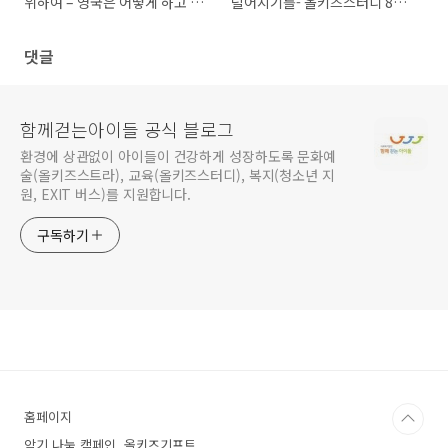
위하여 – 영국은 어떻게 하고 있
덜어지기를- 올키즈스터디 8월
을까?
교사교육 이야기
댓글
함께걷는아이들 공식 블로그
환경에 상관없이 아이들이 건강하게 성장하도록 문화예
술(올키즈스트라), 교육(올키즈스터디), 복지(청소년 지
원, EXIT 버스)를 지원합니다.
구독하기
홈페이지
악기 나눔 캠페인, 올키즈기프트