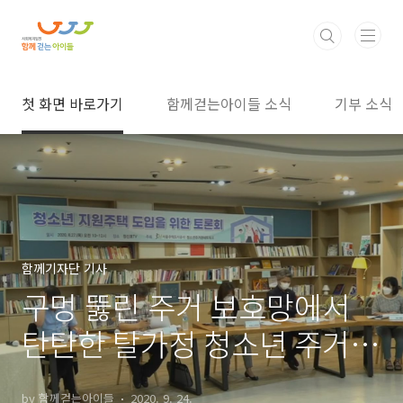
본문 바로가기
첫 화면 바로가기
함께걷는아이들 소식
기부 소식
함께기자단 기사
구멍 뚫린 주거 보호망에서
탄탄한 탈가정 청소년 주거
보호망으로 한걸음 나아가기
by 함께걷는아이들
2020. 9. 24.