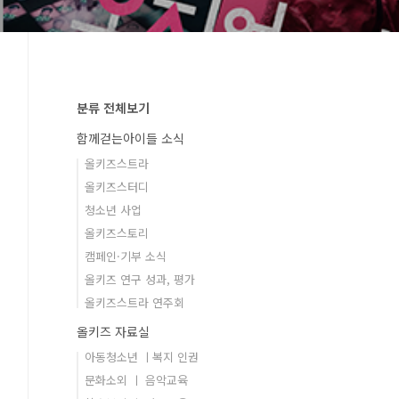
분류 전체보기
함께걷는아이들 소식
올키즈스트라
올키즈스터디
청소년 사업
올키즈스토리
캠페인·기부 소식
올키즈 연구 성과, 평가
올키즈스트라 연주회
올키즈 자료실
아동청소년 ㅣ복지 인권
문화소외 ㅣ 음악교육