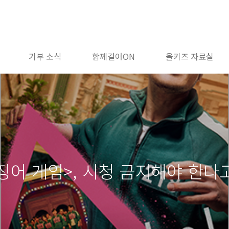
기부 소식
함께걸어ON
올키즈 자료실
징어 게임>, 시청 금지해야 한다