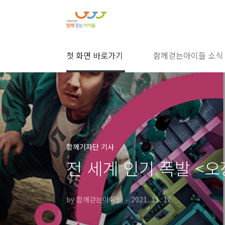
본문 바로가기
첫 화면 바로가기
함께걷는아이들 소식
함께기자단 기사
전 세계 인기 폭발 <오
by 함께걷는아이들
2021. 11. 17.