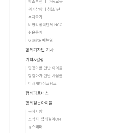
학습부진 ㅣ 아동교육
위기상황 ㅣ청(소)년
복지국가
비영리공익단체 NGO
쉬운통계
G suite 매뉴얼
함께기자단 기사
기획&칼럼
함걷아를 만난 아이들
함걷아가 만난 사람들
미래세대싱크탱크
함께파트너스
함께걷는아이들
공지사항
소식지_함께걸어ON
뉴스레터