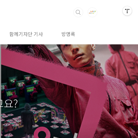
함께기자단 기사
방명록
고요?