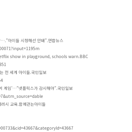
 부각….”아이들 시청해선 안돼”.연합뉴스
400071?input=1195m
etflix show in playground, schools warn.BBC
851
배우는 전 세계 아이들.국민일보
64
오징어 게임’…”넷플릭스가 감시해야”.국민일보
997&utm_source=dable
 리터러시 교육.함께걷는아이들
5900733&cid=43667&categoryId=43667