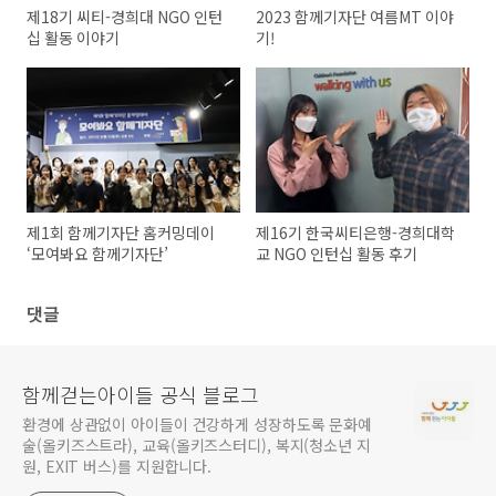
제18기 씨티-경희대 NGO 인턴
2023 함께기자단 여름MT 이야
십 활동 이야기
기!
제1회 함께기자단 홈커밍데이
제16기 한국씨티은행-경희대학
‘모여봐요 함께기자단’
교 NGO 인턴십 활동 후기
댓글
함께걷는아이들 공식 블로그
환경에 상관없이 아이들이 건강하게 성장하도록 문화예
술(올키즈스트라), 교육(올키즈스터디), 복지(청소년 지
원, EXIT 버스)를 지원합니다.