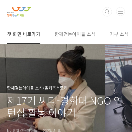
본문 바로가기
첫 화면 바로가기
함께걷는아이들 소식
기부 소식
함께걷는아이들 소식/올키즈스토리
제17기 씨티-경희대 NGO 인
턴십 활동 이야기
by 함께걷는아이들
2023. 3. 6.