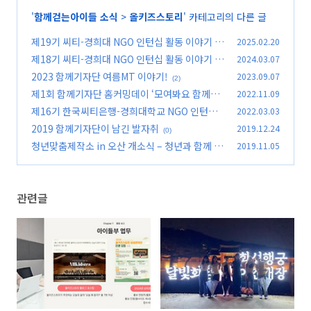
'
함께걷는아이들 소식
>
올키즈스토리
' 카테고리의 다른 글
제19기 씨티-경희대 NGO 인턴십 활동 이야기
2025.02.20
제18기 씨티-경희대 NGO 인턴십 활동 이야기
2024.03.07
(0)
2023 함께기자단 여름MT 이야기!
2023.09.07
(2)
(2)
제1회 함께기자단 홈커밍데이 ‘모여봐요 함께기
2022.11.09
자단’
제16기 한국씨티은행-경희대학교 NGO 인턴십
2022.03.03
(0)
활동 후기
2019 함께기자단이 남긴 발자취
2019.12.24
(0)
(0)
청년맞춤제작소 in 오산 개소식 – 청년과 함께 고
2019.11.05
민하는 공간의 시작
(0)
관련글