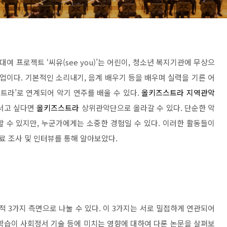
 대여 프로젝트
‘
씨유
(see you)’
는 어린이
,
청소년 복지기관에 무상으
사업이다
.
기본적인 소리내기
,
음계 배우기 등을 배우며 실력을 기른 어
스트라
’
로 연계되어 악기 연주를 배울 수 있다
.
올키즈스트라 지역관악
서고 싶다면
올키즈스트라
상위관악단으로 올라갈 수 있다
.
단순한 악
할 수 있지만
,
누군가에게는 소중한 경험일 수 있다
.
이러한 활동들이
료 조사 및 인터뷰를 통해 알아보았다
.
회적
3
가지 측면으로 나눌 수 있다
.
이
3
가지는 서로 밀접하게 연관되어
학습이 사회정서 기술 등에 미치는 영향에 대하여 다룬 논문을 살펴보