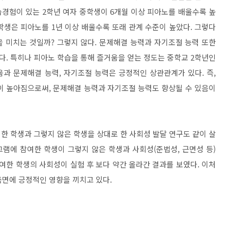
습경험이 있는
2
학년 여자 중학생이
6
개월 이상 피아노를 배울수록 높
중학생은 피아노를
1
년 이상 배울수록 또래 관계 수준이 높았다
.
그렇다
을 미치는 것일까
?
그렇지 않다
.
문제해결 능력과 자기조절 능력 또한
다
.
특히나 피아노 학습을 통해 즐거움을 얻는 정도는 중학교
2
학년인
움과 문제해결 능력
,
자기조절 능력은 긍정적인 상관관계가 있다
.
즉
,
력이 높아짐으로써
,
문제해결 능력과 자기조절 능력도 향상될 수 있음이
 학생과 그렇지 않은 학생을 상대로 한 사회성 발달 연구도 같이 살
램에 참여한 학생이 그렇지 않은 학생과 사회성
(
준법성
,
근면성 등
)
여한 학생의 사회성이 실험 후 보다 약간 올라간 결과를 보였다
.
이처
측면에 긍정적인 영향을 끼치고 있다
.