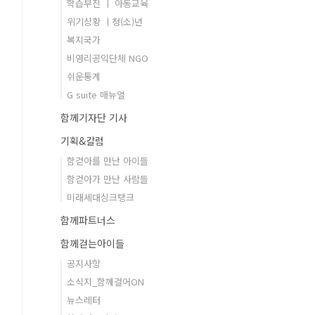
학습부진 ㅣ 아동교육
위기상황 ㅣ청(소)년
복지국가
비영리공익단체 NGO
쉬운통계
G suite 매뉴얼
함께기자단 기사
기획&칼럼
함걷아를 만난 아이들
함걷아가 만난 사람들
미래세대싱크탱크
함께파트너스
함께걷는아이들
공지사항
소식지_함께걸어ON
뉴스레터