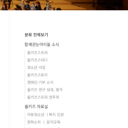
분류 전체보기
함께걷는아이들 소식
올키즈스트라
올키즈스터디
청소년 사업
올키즈스토리
캠페인·기부 소식
올키즈 연구 성과, 평가
올키즈스트라 연주회
올키즈 자료실
아동청소년 ㅣ복지 인권
문화소외 ㅣ 음악교육