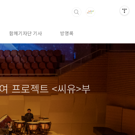
함께기자단 기사
방명록
여 프로젝트 <씨유>부