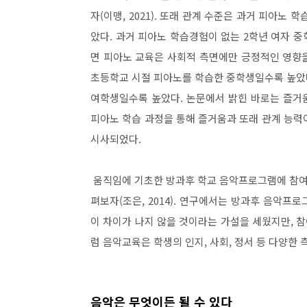
자
(
이맹
, 2021).
또래 관계 수준은 과거 피아노 학
았다
.
과거 피아노 학습경험이 없는
2
학년 여자 
면 피아노 교육은 사회적 측면에만 긍정적인 영향
초등학교 시절 피아노를 학습한 중학생일수록 높았
여학생일수록 높았다
.
논문에서 밝힌 바로는 즐거
피아노 학습 과정을 통해 즐거움과 또래 관계 능
시사되었다
.
움직임에 기초한 방과후 학교 음악프로그램에 참여한
펴보자
(
조은
, 2014).
연구에서는 방과후 음악프로그
이 차이가 나지 않을 것이라는 가설을 세웠지만
,
참
럼 음악교육은 학생의 인지
,
사회
,
정서 등 다양한 
음악은 무엇이든 될 수 있다