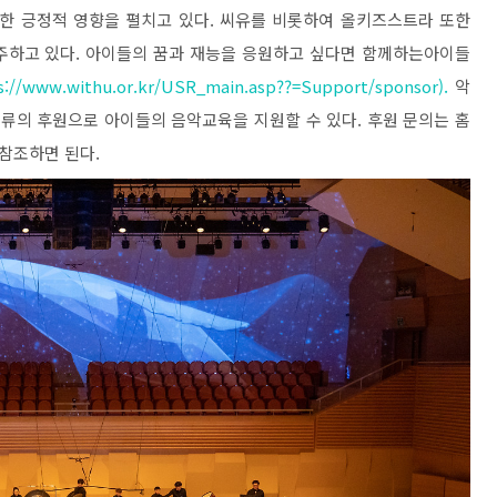
한 긍정적 영향을 펼치고 있다
.
씨유를 비롯하여 올키즈스트라 또한
주하고 있다
.
아이들의 꿈과 재능을 응원하고 싶다면 함께하는아이들
s://www.withu.or.kr/USR_main.asp??=Support/sponsor).
악
종류의 후원으로 아이들의 음악교육을 지원할 수 있다
.
후원 문의는
홈
 참조하면 된다
.