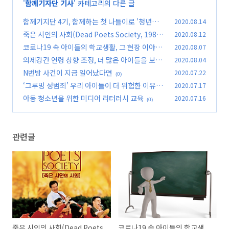
'
함께기자단 기사
' 카테고리의 다른 글
함께기지단 4기, 함께하는 첫 나들이로 '청년맞춤
2020.08.14
제작소 in 오산'에 다녀오다!
죽은 시인의 사회(Dead Poets Society, 1989)
2020.08.12
(0)
코로나19 속 아이들의 학교생활, 그 현장 이야기
2020.08.07
(0)
의제강간 연령 상향 조정, 더 많은 아이들을 보호
2020.08.04
(0)
하기 위함이다
N번방 사건이 지금 일어났다면
2020.07.22
(0)
(0)
‘그루밍 성범죄’ 우리 아이들이 더 위험한 이유
2020.07.17
는?
아동 청소년을 위한 미디어 리터러시 교육
2020.07.16
(0)
(0)
관련글
죽은 시인의 사회(Dead Poets
코로나19 속 아이들의 학교생