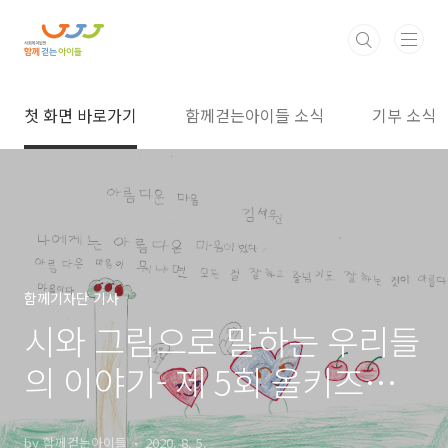
본문 바로가기
첫 화면 바로가기
함께걷는아이들 소식
기부 소식
함께기자단 기사
시와 그림으로 말하는 우리들
의 이야기- 제 5회 올키즈스
터디 창작동시대회 시화집 서
by 함께걷는아이들
2020. 8. 5.